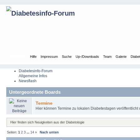
Übersicht
Hilfe
Impressum
Suche
Up-/Downloads
Team
Galerie
Diabe
Diabetesinfo-Forum
Allgemeine Infos
Newsflash
Untergeordnete Boards
Termine
Hier können Termine zu lokalen Diabetestagen veröffentlicht 
Hier finden sich Neuigkeiten aus der Diabetologie
Seiten:
1
2
3
...
14
»
Nach unten