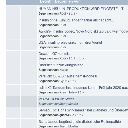
Betreff
/
Begonnen von
HUMANINSULIN: PRODUKTION WIRD EINGESTELLT
Begonnen von
Rüdi
«
1
2
3
»
Insulin ohne Kühlug länger haltbar als gedacht...
Begonnen von
Rüdi
Awiqli® (Insulin icodec, Novo Nordisk) „so bald wie mögl
Begonnen von
Rüdi
USA: Insulinpreise sinken um drei Viertel
Begonnen von
Rüdi
Dexcom G7 kommt...
Begonnen von
Rüdi
«
1
2
3
...
11
»
Übersicht Entwicklungsstand
Begonnen von
Kladie
Versuch: G6 & G7 auf einem iPhone 8
Begonnen von
Gyuri
«
1
2
»
t:slim X2 Tandem Insulinpumpe kommt Frühjahr 2020 na
Begonnen von
Frau_Holle
«
1
2
»
VERSCHOBEN: Stress
Begonnen von
Joerg Moeller
Semaglutid: Hohe Wirksamkeit bei Diabetes und Übergew
Begonnen von guest3322
«
1
2
»
Schlafapnoe begünstigt die diabetische Retinopathie
Begonnen von
Joerg Moeller