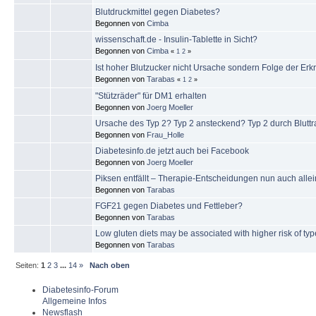
Blutdruckmittel gegen Diabetes?
Begonnen von
Cimba
wissenschaft.de - Insulin-Tablette in Sicht?
Begonnen von
Cimba
«
1
2
»
Ist hoher Blutzucker nicht Ursache sondern Folge der Er
Begonnen von
Tarabas
«
1
2
»
"Stützräder" für DM1 erhalten
Begonnen von
Joerg Moeller
Ursache des Typ 2? Typ 2 ansteckend? Typ 2 durch Blutt
Begonnen von
Frau_Holle
Diabetesinfo.de jetzt auch bei Facebook
Begonnen von
Joerg Moeller
Piksen entfällt – Therapie-Entscheidungen nun auch all
Begonnen von
Tarabas
FGF21 gegen Diabetes und Fettleber?
Begonnen von
Tarabas
Low gluten diets may be associated with higher risk of ty
Begonnen von
Tarabas
Seiten:
1
2
3
...
14
»
Nach oben
Diabetesinfo-Forum
Allgemeine Infos
Newsflash