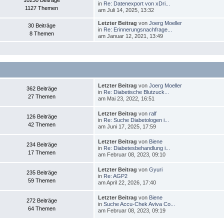
10230 Beiträge
in
Re: Datenexport von xDri...
1127 Themen
am Juli 14, 2025, 13:32
Letzter Beitrag
von
Joerg Moeller
30 Beiträge
in
Re: Erinnerungsnachfrage...
8 Themen
am Januar 12, 2021, 13:49
Letzter Beitrag
von
Joerg Moeller
362 Beiträge
in
Re: Diabetische Blutzuck...
27 Themen
am Mai 23, 2022, 16:51
Letzter Beitrag
von
ralf
126 Beiträge
in
Re: Suche Diabetologen i...
42 Themen
am Juni 17, 2025, 17:59
Letzter Beitrag
von
Biene
234 Beiträge
in
Re: Diabetesbehandlung i...
17 Themen
am Februar 08, 2023, 09:10
Letzter Beitrag
von
Gyuri
235 Beiträge
in
Re: AGP2
59 Themen
am April 22, 2026, 17:40
Letzter Beitrag
von
Biene
272 Beiträge
in
Suche Accu-Chek Aviva Co...
64 Themen
am Februar 08, 2023, 09:19