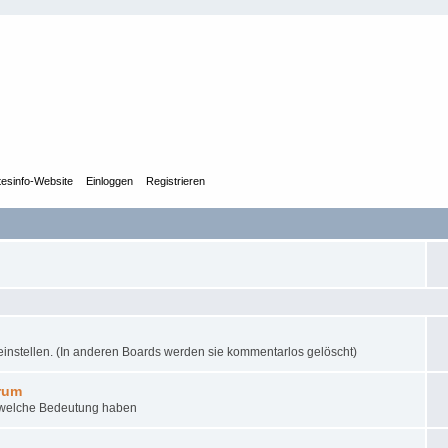
tesinfo-Website
Einloggen
Registrieren
instellen. (In anderen Boards werden sie kommentarlos gelöscht)
rum
 welche Bedeutung haben