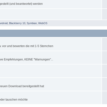
estellt (und beantwortet) werden
Android
,
Blackberry 10
,
Symbian
,
WebOS
sw. vor und bewerten die mit 1-5 Sternchen
itive Empfehlungen, KEINE "Warnungen"...
neuen Download bereitgestellt hat
 oder tauschen möchte