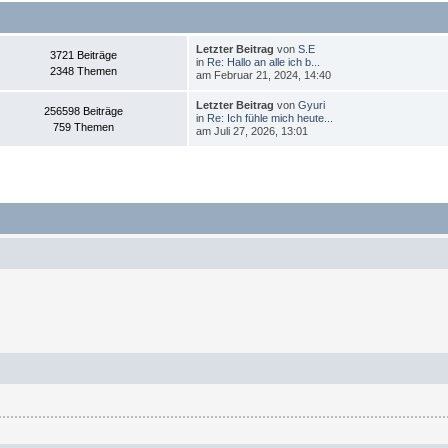
Letzter Beitrag
von
S.E
3721 Beiträge
in
Re: Hallo an alle ich b...
2348 Themen
am Februar 21, 2024, 14:40
Letzter Beitrag
von
Gyuri
256598 Beiträge
in
Re: Ich fühle mich heute...
759 Themen
am Juli 27, 2026, 13:01