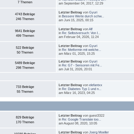
7 Themen
am September 04, 2017, 12:29
Letzter Beitrag
von
Gyuri
4743 Beiträge
in
Bessere Werte durch schw...
246 Themen
am Juni 15, 2025, 00:15
Letzter Beitrag
von
Alf
9641 Beiträge
in
Re: Selbstversuch: Von I...
499 Themen
am Februar 04, 2026, 11:24
Letzter Beitrag
von
Gyuri
522 Beiträge
in
Re: Metformin mit welche...
50 Themen
am März 01, 2025, 15:25
Letzter Beitrag
von
Gyuri
5489 Beiträge
in
Re: G7 - Sensoren mit Fe...
298 Themen
am Juli 31, 2026, 20:01
Letzter Beitrag
von
elefantxx
733 Beiträge
in
Re: Diabetes Typ 1 und n...
55 Themen
am März 16, 2023, 04:25
Letzter Beitrag
von guest3322
829 Beiträge
in
Re: Google Translate too...
170 Themen
am August 08, 2020, 10:05
Letzter Beitrag
von
Joerg Moeller