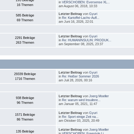
293 Beiträge
in
VERSCHOBEN: Eversense XL...
16 Themen
am August 06, 2018, 10:33
Letzter Beitrag
von
Gyuri
585 Beiträge
in
Re: Kartoffel-Lachs-Aufl...
69 Themen
am Juni 16, 2026, 22:01
Letzter Beitrag
von
Gyuri
2291 Beiträge
in
Re: HUMANINSULIN: PRODUK...
263 Themen
am September 08, 2025, 23:37
Letzter Beitrag
von
Gyuri
29339 Beiträge
in
Re: Heißer Sommer 2026
1716 Themen
am Juli 28, 2026, 00:16
Letzter Beitrag
von
Joerg Moeller
938 Beiträge
in
Re: warum wird Insulinre...
96 Themen
am Januar 05, 2021, 11:47
Letzter Beitrag
von
Gyuri
1571 Beiträge
in
Re: Sport einige Zeit na...
86 Themen
am Oktober 03, 2025, 20:49
Letzter Beitrag
von
Joerg Moeller
135 Beiträge
in
VERSCHOBEN: Freestyle Li...