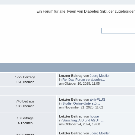
Ein Forum für alle Typen von Diabetes (inkl. der zugehörige
Letzter Beitrag
von
Joerg Moeller
1779 Beiträge
in
Re: Das Forum verabschie...
151 Themen
am Oktober 10, 2025, 11:05
Letzter Beitrag
von
aktivPLUS
740 Beiträge
in
Studie: Online-Unterstüt...
108 Themen
am November 21, 2025, 11:02
Letzter Beitrag
von
house
13 Beiträge
in
Vorschlag: AID und AGDT ...
4 Themen
am Oktober 24, 2024, 19:00
Letzter Beitrag
von
Joerg Moeller