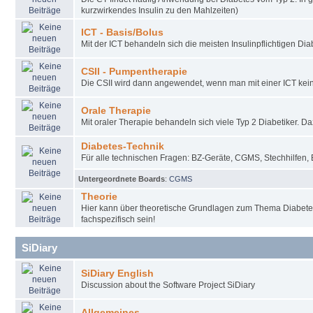
kurzwirkendes Insulin zu den Mahlzeiten)
ICT - Basis/Bolus
Mit der ICT behandeln sich die meisten Insulinpflichtigen Diab
CSII - Pumpentherapie
Die CSII wird dann angewendet, wenn man mit einer ICT keine
Orale Therapie
Mit oraler Therapie behandeln sich viele Typ 2 Diabetiker. D
Diabetes-Technik
Für alle technischen Fragen: BZ-Geräte, CGMS, Stechhilfen, 
Untergeordnete Boards
:
CGMS
Theorie
Hier kann über theoretische Grundlagen zum Thema Diabete
fachspezifisch sein!
SiDiary
SiDiary English
Discussion about the Software Project SiDiary
Allgemeines