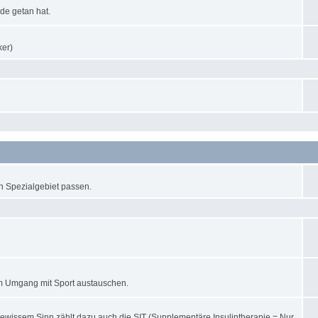
de getan hat.
ker)
in Spezialgebiet passen.
im Umgang mit Sport austauschen.
gewissem Sinn zählt dazu auch die SIT (Supplementäre Insulintherapie = Nur