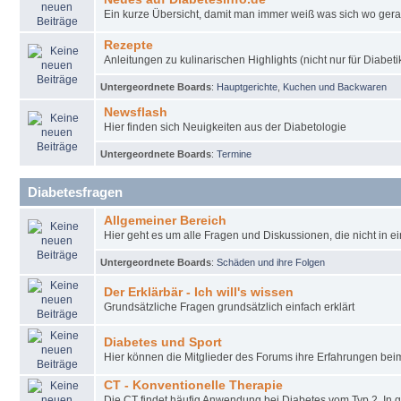
Ein kurze Übersicht, damit man immer weiß was sich wo gera
Rezepte
Anleitungen zu kulinarischen Highlights (nicht nur für Diabeti
Untergeordnete Boards
:
Hauptgerichte
,
Kuchen und Backwaren
Newsflash
Hier finden sich Neuigkeiten aus der Diabetologie
Untergeordnete Boards
:
Termine
Diabetesfragen
Allgemeiner Bereich
Hier geht es um alle Fragen und Diskussionen, die nicht in e
Untergeordnete Boards
:
Schäden und ihre Folgen
Der Erklärbär - Ich will's wissen
Grundsätzliche Fragen grundsätzlich einfach erklärt
Diabetes und Sport
Hier können die Mitglieder des Forums ihre Erfahrungen be
CT - Konventionelle Therapie
Die CT findet häufig Anwendung bei Diabetes vom Typ 2. In 