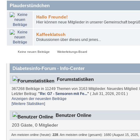
Plauderstündchen
Hallo Freunde!
Hier können neue Mitglieder in unserer Gemeinschaft begrüß
Kaffeeklatsch
Diskussionen über dieses und jenes...
Keine neuen Beiträge
Weiterleitungs-Board
Diabetesinfo-Forum - Info-Center
Forumstatistiken
367268 Beiträge in 11249 Themen von 3163 Mitglieder. Neuestes Mitglied:
Letzter Beitrag:
"
Re: G7 - Sensoren mit Fe...
"
( Juli 31, 2026, 20:01 )
Anzeigen der neuesten Beiträge
[Weitere Statistiken]
Benutzer Online
203 Gäste, 0 Mitglieder
Am meisten online (heute):
228
. Am meisten online (gesamt): 1680 (August 15, 2025,