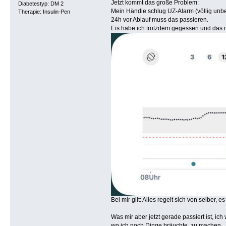
Jetzt kommt das große Problem:
Diabetestyp: DM 2
Mein Händie schlug UZ-Alarm (völlig unb
Therapie: Insulin-Pen
24h vor Ablauf muss das passieren.
Eis habe ich trotzdem gegessen und das ni
Bei mir gilt: Alles regelt sich von selber,
Was mir aber jetzt gerade passiert ist, ic
wo ich noch Dinge bräuchte, zu machen.