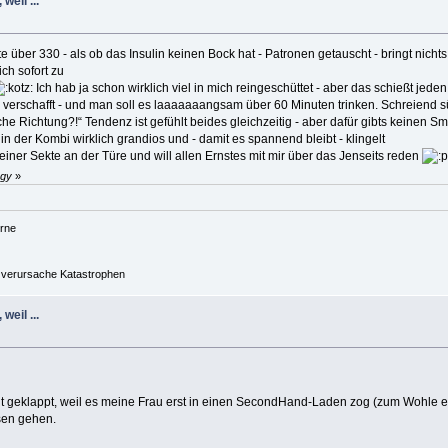
weil ...
 über 330 - als ob das Insulin keinen Bock hat - Patronen getauscht - bringt nicht
h sofort zu
Ich hab ja schon wirklich viel in mich reingeschüttet - aber das schießt jeden
iz verschafft - und man soll es laaaaaaangsam über 60 Minuten trinken. Schreiend 
che Richtung?!“ Tendenz ist gefühlt beides gleichzeitig - aber dafür gibts keinen Sm
 in der Kombi wirklich grandios und - damit es spannend bleibt - klingelt
iner Sekte an der Türe und will allen Ernstes mit mir über das Jenseits reden
ggy
»
rne
nd verursache Katastrophen
weil ...
cht geklappt, weil es meine Frau erst in einen SecondHand-Laden zog (zum Wohle e
sen gehen.