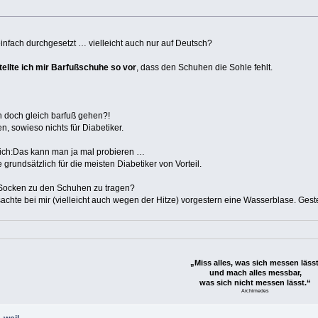
einfach durchgesetzt … vielleicht auch nur auf Deutsch?
tellte ich mir Barfußschuhe so vor
, dass den Schuhen die Sohle fehlt.
 doch gleich barfuß gehen?!
n, sowieso nichts für Diabetiker.
 ich:Das kann man ja mal probieren …
grundsätzlich für die meisten Diabetiker von Vorteil.
e Socken zu den Schuhen zu tragen?
achte bei mir (vielleicht auch wegen der Hitze) vorgestern eine Wasserblase. Geste
„Miss alles, was sich messen lässt
und mach alles messbar,
was sich nicht messen lässt.“
Archimedes