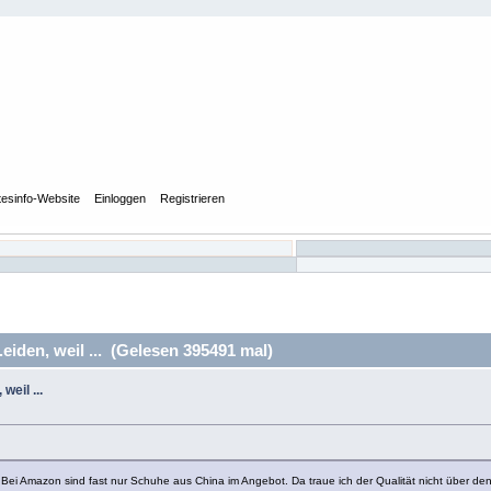
tesinfo-Website
Einloggen
Registrieren
eiden, weil ... (Gelesen 395491 mal)
weil ...
ei Amazon sind fast nur Schuhe aus China im Angebot. Da traue ich der Qualität nicht über de