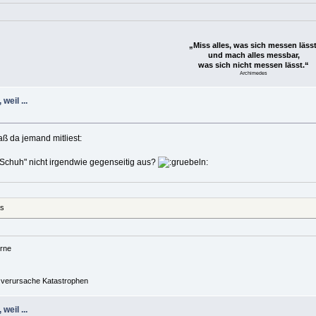
„Miss alles, was sich messen lässt
und mach alles messbar,
was sich nicht messen lässt.“
Archimedes
weil ...
aß da jemand mitliest:
 "Schuh" nicht irgendwie gegenseitig aus?
as
rne
nd verursache Katastrophen
weil ...