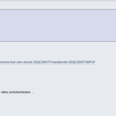
-watschuhe-fuer-den-strand-S0QC80NT/?variationId=S0QC80NTXBPV#
 alles zurückschicken …