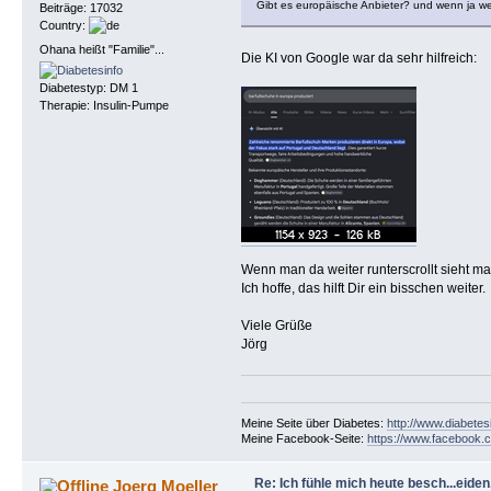
Gibt es europäische Anbieter? und wenn ja w
Beiträge: 17032
Country:
Ohana heißt "Familie"...
Die KI von Google war da sehr hilfreich:
Diabetestyp: DM 1
Therapie: Insulin-Pumpe
Wenn man da weiter runterscrollt sieht m
Ich hoffe, das hilft Dir ein bisschen weiter.
Viele Grüße
Jörg
Meine Seite über Diabetes:
http://www.diabetes
Meine Facebook-Seite:
https://www.facebook.c
Re: Ich fühle mich heute besch...eiden, 
Joerg Moeller