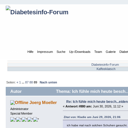
Übersicht
Hilfe
Impressum
Suche
Up-/Downloads
Team
Galerie
Diabe
Diabetesinfo-Forum
Kaffeeklatsch
Seiten:
«
1
...
87
88
89
Nach unten
Autor
Thema: Ich fühle mich heute besch...
Re: Ich fühle mich heute besch...eiden, 
Joerg Moeller
«
Antwort #880 am:
Juni 30, 2026, 11:12 »
Administrator
Special Member
Zitat von: Kladie am Juni 29, 2026, 21:06
ich habe mal nach solchen Schuhen gesucht. B