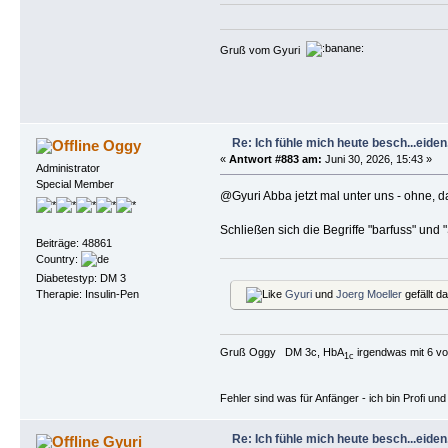
Gruß vom Gyuri
Re: Ich fühle mich heute besch...eiden, 
Oggy
«
Antwort #883 am:
Juni 30, 2026, 15:43 »
Administrator
Special Member
@Gyuri Abba jetzt mal unter uns - ohne, d
Schließen sich die Begriffe "barfuss" und
Beiträge: 48861
Country:
Diabetestyp: DM 3
Therapie: Insulin-Pen
Gyuri
und
Joerg Moeller
gefällt d
Gruß Oggy DM 3c, HbA
irgendwas mit 6 vo
1c
Fehler sind was für Anfänger - ich bin Profi u
Re: Ich fühle mich heute besch...eiden, 
Gyuri