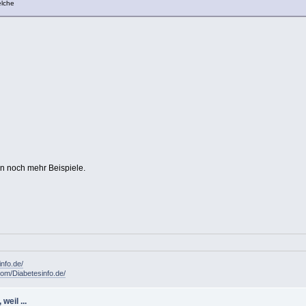
elche
an noch mehr Beispiele.
info.de/
om/Diabetesinfo.de/
weil ...