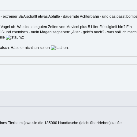
s - extremer SEA schafft etwas Abhilfe - dauernde Achterbahn - und das passt bomb
 Vogel ab. Wo sind die guten Zeiten von Movicol plus 5 Liter Flüssigkeit hin? Ein
süß und chemisch - mein Magen sagt eben: „Alter - geht‘s noch? - was soll ich mac
ilie
Hätte er nicht tun sollen
ines Tierheims) wo sie die 185000 Handtasche (leicht übertrieben) kaufte