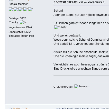
«
Antwort #884 am:
Juli 01, 2026, 01:01 »
Special Member
Schon!
Aber der Begriff hat sich möglicherweise 
Beiträge: 3862
Country:
Es ist noch garnicht soooo lange her, da
s
angebissenes Obst
Diabetestyp: DM 2
Und weiter gerätselt:
Therapie: Insulin-Pen
Wozu denn solche Schuhe! Dann kann ich
Und barfuß ist lt. verschiedener Schulunge
Als ich mir die Schuhe anschaute, meinte
Und die Podologin meinte sogar, das wäre 
Vielleicht ist es auch besser, ganz dünn
Eine Druckstelle der rechten Zunge verurs
Gruß vom Gyuri