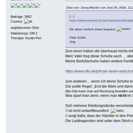
Zitat von: Joerg Moeller am Juni 30, 2026, 11:
[…]
Beiträge: 3862
https://www.varomed.de/de/inspiration/therap
Country:
angebissenes Obst
Die sitzen einfach immer bequem.
Diabetestyp: DM 2
Viele Grüße
Therapie: Insulin-Pen
Jörg
Zum einen haben die überhaupt nichts mit
Mein Vater trug diese Schuhe auch … abe
Meine Barfußschuhe haben andere Funkt
https://www.otto.de/p/husk-sware-watsc
zum anderen… wenn ich deine Schuhe brä
Die uralte Regel: „Erst die Ware und dann 
(Bei Otto kann man auf Rechnung bestellen und
Was spart man denn, wenn man
nicht
im 
Sich mehrere Kleidungsstücke verschiede
 ist nicht umweltfreundlich
 sorgt dafür, dass der Händler in den Pr
Die Leidtragenden sind unter dem Strich 