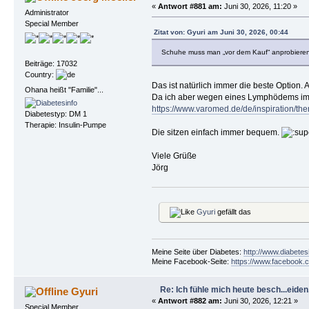
«
Antwort #881 am:
Juni 30, 2026, 11:20 »
Administrator
Special Member
Zitat von: Gyuri am Juni 30, 2026, 00:44
Schuhe muss man „vor dem Kauf“ anprobiere
Beiträge: 17032
Country:
Das ist natürlich immer die beste Option
Ohana heißt "Familie"...
Da ich aber wegen eines Lymphödems imme
https://www.varomed.de/de/inspiration/th
Diabetestyp: DM 1
Therapie: Insulin-Pumpe
Die sitzen einfach immer bequem.
Viele Grüße
Jörg
Gyuri
gefällt das
Meine Seite über Diabetes:
http://www.diabetes
Meine Facebook-Seite:
https://www.facebook.c
Re: Ich fühle mich heute besch...eiden, 
Gyuri
«
Antwort #882 am:
Juni 30, 2026, 12:21 »
Special Member