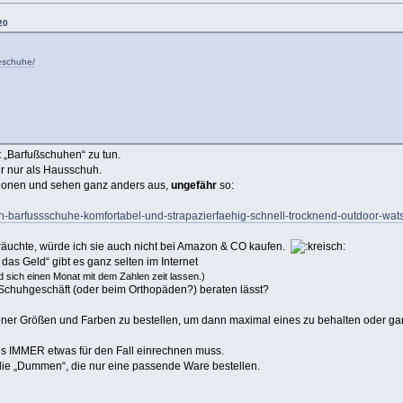
20
ieschuhe/
 „Barfußschuhen“ zu tun.
r nur als Hausschuh.
ionen und sehen ganz anders aus,
ungefähr
so:
huh-barfussschuhe-komfortabel-und-strapazierfaehig-schnell-trocknend-outdoor
uchte, würde ich sie auch nicht bei Amazon & CO kaufen.
das Geld“ gibt es ganz selten im Internet
 sich einen Monat mit dem Zahlen zeit lassen.)
Schuhgeschäft (oder beim Orthopäden?) beraten lässt?
ner Größen und Farben zu bestellen, um dann maximal eines zu behalten oder gar
eis IMMER etwas für den Fall einrechnen muss.
die „Dummen“, die nur eine passende Ware bestellen.