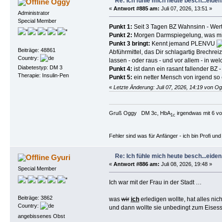
Re: Ich fühle mich heute besch...eiden, 
Oggy
«
Antwort #885 am:
Juli 07, 2026, 13:51 »
Administrator
Special Member
Punkt 1:
Seit 3 Tagen BZ Wahnsinn - Werte
Punkt 2:
Morgen Darmspiegelung, was mic
Punkt 3 bringt:
Kennt jemand PLENVU
Beiträge: 48861
Abführmittel, das Dir schlagartig Brechre
Country:
lassen - oder raus - und vor allem - in wel
Diabetestyp: DM 3
Punkt 4:
ist dann ein rasant fallender BZ -
Therapie: Insulin-Pen
Punkt 5:
ein netter Mensch von irgend so e
«
Letzte Änderung: Juli 07, 2026, 14:19 von O
Gruß Oggy DM 3c, HbA
irgendwas mit 6 vo
1c
Fehler sind was für Anfänger - ich bin Profi u
Re: Ich fühle mich heute besch...eiden, 
Gyuri
«
Antwort #886 am:
Juli 08, 2026, 19:48 »
Special Member
Ich war mit der Frau in der Stadt …
Beiträge: 3862
was
wir
ich
erledigen wollte, hat alles ni
Country:
und dann wollte sie unbedingt zum Eises
angebissenes Obst