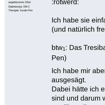
angebissenes Obst
Diabetestyp: DM 2
Therapie: Insulin-Pen
Ich habe sie ein
(und natürlich fre
btw
: Das Tresib
1
Pen)
Ich habe mir abe
ausgesägt.
Dabei hätte ich 
sind und darum w