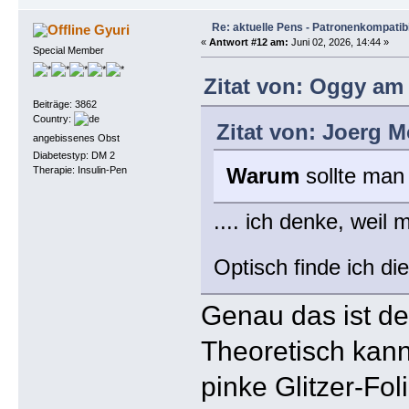
Re: aktuelle Pens - Patronenkompatibi
Gyuri
«
Antwort #12 am:
Juni 02, 2026, 14:44 »
Special Member
Zitat von: Oggy am 
Beiträge: 3862
Country:
Zitat von: Joerg M
angebissenes Obst
Diabetestyp: DM 2
Warum
sollte man
Therapie: Insulin-Pen
.... ich denke, weil
Optisch finde ich d
Genau das ist de
Theoretisch kann
pinke Glitzer-Fo