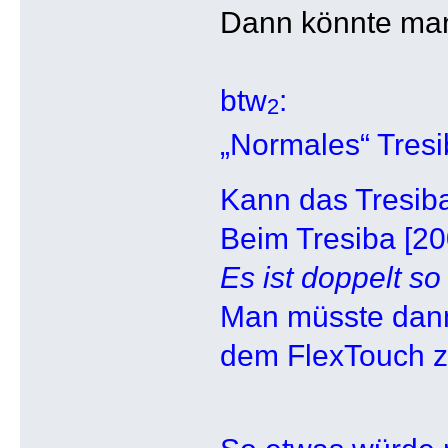
Dann könnte man
btw
:
2
„Normales“ Tresi
Kann das Tresib
Beim Tresiba [200
Es ist doppelt so 
Man müsste dann 
dem FlexTouch zu