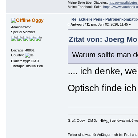
Meine Seite über Diabetes:
http://www.diabetes
Meine Facebook-Seite:
https://www.facebook.c
Re: aktuelle Pens - Patronenkompatibi
Oggy
«
Antwort #11 am:
Juni 02, 2026, 11:45 »
Administrator
Special Member
Zitat von: Joerg Mo
Beiträge: 48861
Warum sollte man d
Country:
Diabetestyp: DM 3
Therapie: Insulin-Pen
.... ich denke, w
Optisch finde ic
Gruß Oggy DM 3c, HbA
irgendwas mit 6 vo
1c
Fehler sind was für Anfänger - ich bin Profi u