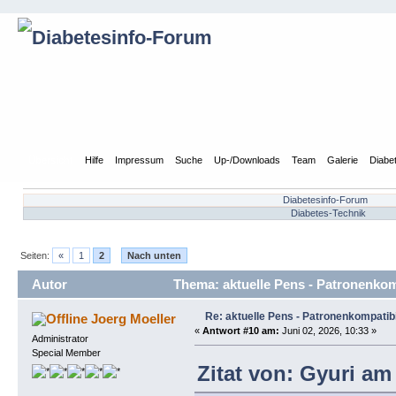
Übersicht
Hilfe
Impressum
Suche
Up-/Downloads
Team
Galerie
Diabe
Diabetesinfo-Forum
Diabetes-Technik
Seiten:
«
1
2
Nach unten
Autor
Thema: aktuelle Pens - Patronenkomp
Re: aktuelle Pens - Patronenkompatibi
Joerg Moeller
«
Antwort #10 am:
Juni 02, 2026, 10:33 »
Administrator
Special Member
Zitat von: Gyuri am 