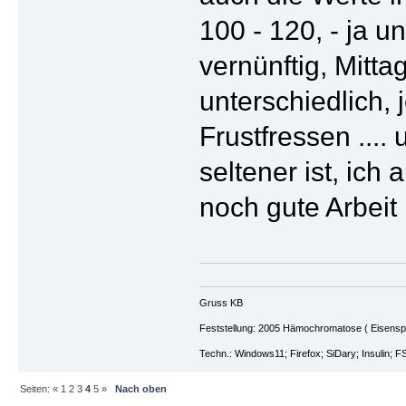
100 - 120, - ja 
vernünftig, Mitta
unterschiedlich, 
Frustfressen ....
seltener ist, ich
noch gute Arbeit le
Gruss KB
Feststellung: 2005 Hämochromatose ( Eisenspeic
Techn.: Windows11; Firefox; SiDary; Insulin; F
Seiten:
«
1
2
3
4
5
»
Nach oben