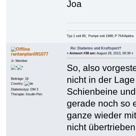
Joa
Typ 1 seit 85; Pumpe seit 1988; P 754/Apidra
Re: Diabetes und Kraftsport?
rantanplan091077
«
Antwort #38 am:
August 28, 2013, 09:38 »
Jr. Member
So, also vorgest
nicht in der Lage
Beiträge: 18
Country:
Schienbeine und
Diabetestyp: DM 3
Therapie: Insulin-Pen
gerade noch so 
ganze wieder mit
nicht übertrieben