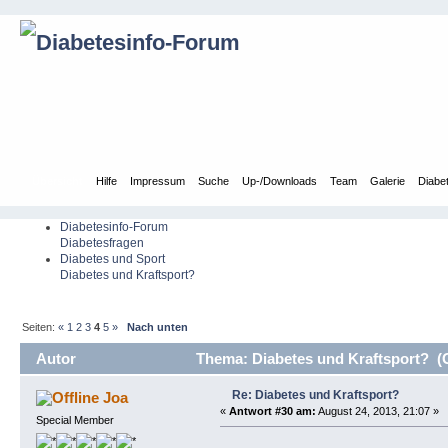
Übersicht
Hilfe
Impressum
Suche
Up-/Downloads
Team
Galerie
Diabe
Diabetesinfo-Forum
Diabetesfragen
Diabetes und Sport
Diabetes und Kraftsport?
Seiten:
«
1
2
3
4
5
»
Nach unten
Autor
Thema: Diabetes und Kraftsport? (
Re: Diabetes und Kraftsport?
Joa
«
Antwort #30 am:
August 24, 2013, 21:07 »
Special Member