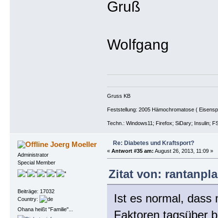
Gruß
Wolfgang
Gruss KB
Feststellung: 2005 Hämochromatose ( Eisenspeic
Techn.: Windows11; Firefox; SiDary; Insulin; F
Re: Diabetes und Kraftsport?
Joerg Moeller
«
Antwort #35 am:
August 26, 2013, 11:09 »
Administrator
Special Member
Zitat von: rantanpl
Beiträge: 17032
Ist es normal, dass
Country:
Ohana heißt "Familie"...
Faktoren tagsüber b