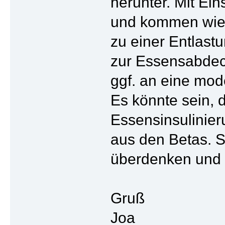
herunter. Mit Ein
und kommen wied
zu einer Entlast
zur Essensabdeck
ggf. an eine mo
Es könnte sein, 
Essensinsulinier
aus den Betas. S
überdenken und 
Gruß
Joa