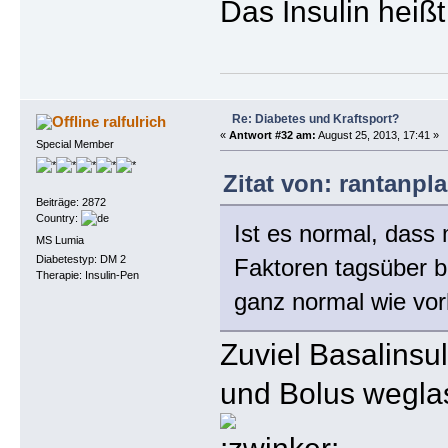
Das Insulin heiß
Re: Diabetes und Kraftsport?
ralfulrich
«
Antwort #32 am:
August 25, 2013, 17:41 »
Special Member
Zitat von: rantanpl
Beiträge: 2872
Country:
Ist es normal, dass
MS Lumia
Diabetestyp: DM 2
Faktoren tagsüber b
Therapie: Insulin-Pen
ganz normal wie vor
Zuviel Basalinsu
und Bolus weglas