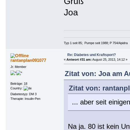
Gruß
Joa
Typ 1 seit 85; Pumpe seit 1988; P 754/Apidra
Re: Diabetes und Kraftsport?
rantanplan091077
«
Antwort #31 am:
August 25, 2013, 14:12 »
Jr. Member
Zitat von: Joa am A
Beiträge: 18
Zitat von: rantanp
Country:
Diabetestyp: DM 3
Therapie: Insulin-Pen
... aber seit einig
Na ja. 80 ist kein U