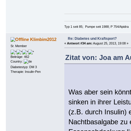
Typ 1 seit 85; Pumpe seit 1988; P 754/Apidra
Re: Diabetes und Kraftsport?
Klimbim2012
«
Antwort #34 am:
August 25, 2013, 19:08 »
Sr. Member
Zitat von: Joa am A
Beiträge: 462
Country:
Diabetestyp: DM 3
Therapie: Insulin-Pen
Was aber sein könnt
sinken in ihrer Leis
(z.B. durch Insulin
Nachtbasalgabe zu e