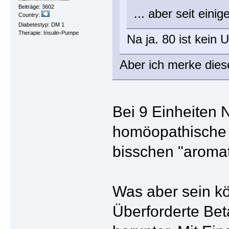
Beiträge: 3602
... aber seit ein
Country:
Diabetestyp: DM 1
Therapie: Insulin-Pumpe
Na ja. 80 ist kein 
Aber ich merke dies
Bei 9 Einheiten 
homöopathische W
bisschen "aromati
Was aber sein kö
Überforderte Beta