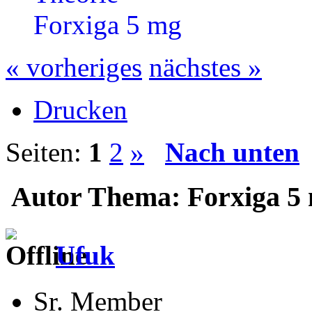
Forxiga 5 mg
« vorheriges
nächstes »
Drucken
Seiten:
1
2
»
Nach unten
Autor
Thema: Forxiga 5 
Ufuk
Sr. Member