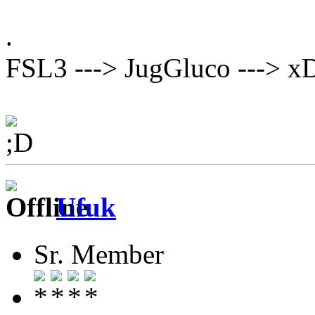
. ,---> SiDiary
FSL3 ---> JugGluco ---> xD
`---> GARMIN F
Ufuk
Sr. Member