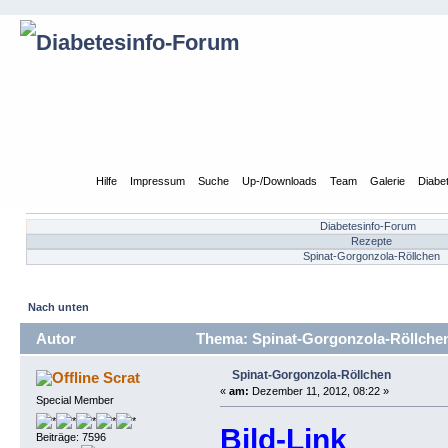
Übersicht
Hilfe
Impressum
Suche
Up-/Downloads
Team
Galerie
Diabe
Diabetesinfo-Forum
Rezepte
Spinat-Gorgonzola-Röllchen
Nach unten
Autor
Thema: Spinat-Gorgonzola-Röllchen
Spinat-Gorgonzola-Röllchen
Scrat
«
am:
Dezember 11, 2012, 08:22 »
Special Member
Bild-Link
Beiträge: 7596