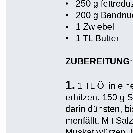
• 250 g fettredu
• 200 g Bandnu
• 1 Zwiebel
• 1 TL Butter
ZUBEREITUNG
1.
1 TL Öl in ein
erhitzen. 150 g S
darin dünsten, b
menfällt. Mit Salz
Muskat würzen. 