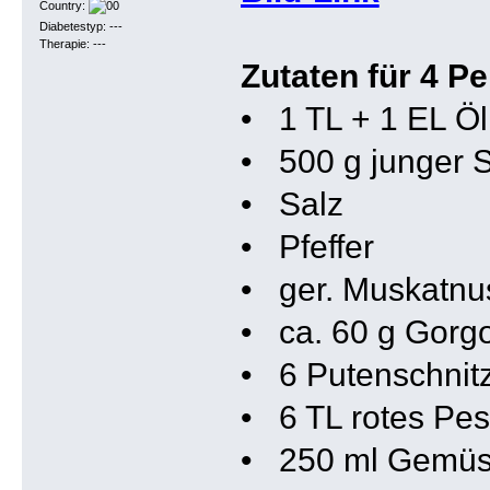
Country:
Diabetestyp: ---
Therapie: ---
Zutaten für 4 P
• 1 TL + 1 EL Öl
• 500 g junger S
• Salz
• Pfeffer
• ger. Muskatnu
• ca. 60 g Gorg
• 6 Putenschnitz
• 6 TL rotes Pes
• 250 ml Gemüs