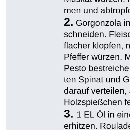
men und abtropf
2.
Gorgonzola in
schneiden. Fleis
flacher klopfen, 
Pfeffer würzen. M
Pesto bestreiche
ten Spinat und 
darauf verteilen, 
Holzspießchen fe
3.
1 EL Öl in ei
erhitzen. Roulad