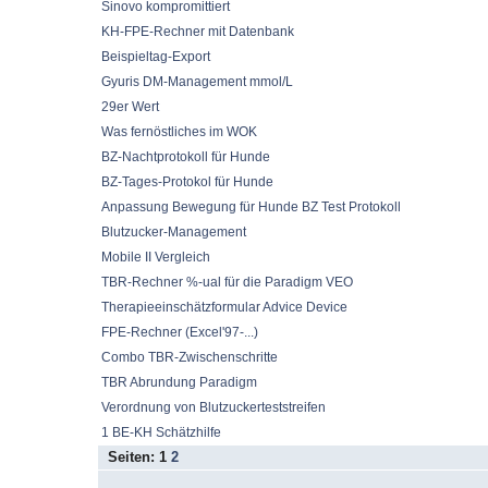
Sinovo kompromittiert
KH-FPE-Rechner mit Datenbank
Beispieltag-Export
Gyuris DM-Management mmol/L
29er Wert
Was fernöstliches im WOK
BZ-Nachtprotokoll für Hunde
BZ-Tages-Protokol für Hunde
Anpassung Bewegung für Hunde BZ Test Protokoll
Blutzucker-Management
Mobile II Vergleich
TBR-Rechner %-ual für die Paradigm VEO
Therapieeinschätzformular Advice Device
FPE-Rechner (Excel'97-...)
Combo TBR-Zwischenschritte
TBR Abrundung Paradigm
Verordnung von Blutzuckerteststreifen
1 BE-KH Schätzhilfe
Seiten:
1
2