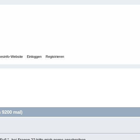
tesinfo-Website
Einloggen
Registrieren
 9200 mal)
uß " , bei Fragen ?? bitte mich gerne anschreiben.