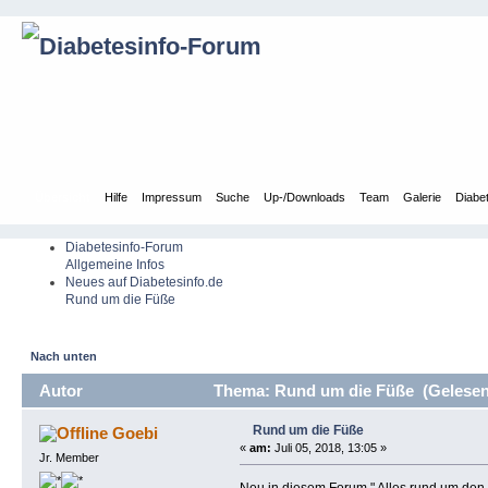
Übersicht
Hilfe
Impressum
Suche
Up-/Downloads
Team
Galerie
Diabe
Diabetesinfo-Forum
Allgemeine Infos
Neues auf Diabetesinfo.de
Rund um die Füße
Nach unten
Autor
Thema: Rund um die Füße (Gelesen
Rund um die Füße
Goebi
«
am:
Juli 05, 2018, 13:05 »
Jr. Member
Neu in diesem Forum " Alles rund um den F