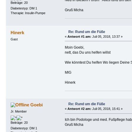
Beiträge: 20
Diabetestyp: DM 1
Gruß Micha
Therapie: Insulin-Pumpe
Re: Rund um die Füße
Hinerk
«
Antwort #1 am:
Juli 05, 2018, 13:37 »
Gast
Moin Goebi,
nett, das Du uns helfen willst
Wie könntest Du helfen Wo liegen Deine St
MlG
Hinerk
Re: Rund um die Füße
Goebi
«
Antwort #2 am:
Juli 05, 2018, 15:41 »
Jr. Member
Ich bin Podologe und med. Fußpflege habe
Beiträge: 20
Gruß Micha
Diabetestyp: DM 1