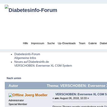
Übersicht
Hilfe
Impressum
Suche
Up-/Downloads
Team
Galerie
Diabe
Diabetesinfo-Forum
Allgemeine Infos
Neues auf Diabetesinfo.de
VERSCHOBEN: Eversense XL CGM System
Nach unten
Autor
Thema: VERSCHOBEN: Eversense X
VERSCHOBEN: Eversense XL CGM S
Joerg Moeller
«
am:
August 06, 2018, 10:33 »
Administrator
Special Member
Dieses Thema wurde verschoben nach
Di