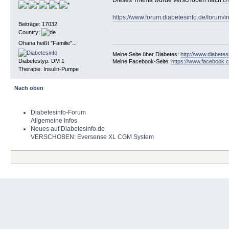
https://www.forum.diabetesinfo.de/forum/
Beiträge: 17032
Country:
Ohana heißt "Familie"...
Meine Seite über Diabetes:
http://www.diabetes
Diabetestyp: DM 1
Meine Facebook-Seite:
https://www.facebook.c
Therapie: Insulin-Pumpe
Nach oben
Diabetesinfo-Forum
Allgemeine Infos
Neues auf Diabetesinfo.de
VERSCHOBEN: Eversense XL CGM System