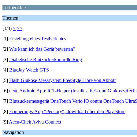
Testberichte
Themen
(1/3)
>
>>
[1]
Erstellung eines Testberichtes
[2]
Wie kann ich das Gerät bewerten?
[3]
Diabetische Blutzuckerkontrolle Ring
[4]
BlueJay Watch GTS
[5]
Flash Glukose Messsystem FreeStyle Libre von Abbott
[6]
neue Android App: ICT-Helper (Insulin-, KE- und Glukose-Rechn
[7]
Blutzuckermessgerät OneTouch Verio IQ contra OneTouch Ultra
[8]
Erinnerungs-App "Perstory", download über den Play-Store
[9]
Accu-Chek Aviva Connect
Navigation