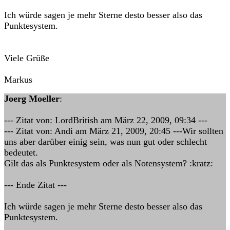
Ich würde sagen je mehr Sterne desto besser also das
Punktesystem.
Viele Grüße
Markus
Joerg Moeller
:
--- Zitat von: LordBritish am März 22, 2009, 09:34 ---
--- Zitat von: Andi am März 21, 2009, 20:45 ---Wir sollten
uns aber darüber einig sein, was nun gut oder schlecht
bedeutet.
Gilt das als Punktesystem oder als Notensystem? :kratz:
--- Ende Zitat ---
Ich würde sagen je mehr Sterne desto besser also das
Punktesystem.