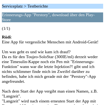
Serviceplatz > Testberichte
Erinnerungs-App "Perstory", download über den Play-
Store
(1/1)
Rüdi
:
Eine App für vergessliche Menschen mit Android-Gerät!
Um was geht es und wie kam ich drauf?
Da es für den Toujeo-SoloStar (300IE/ml) derzeit weder
eine Timesulin-Kappe noch ein Pen mit "Erinnerungs-
Funktion" wann war die letzte Injektion?! gibt und ich
nichts schlimmer finde mich im Zweifel darüber zu
befinden, habe ich mich gerade mit der "Perstory"-App
angefreundet.
Nach dem Start der App vergibt man einen Namen, z.B.
"Langzeit".
"Langzeit" wird nach einem erneuten Start der App mit