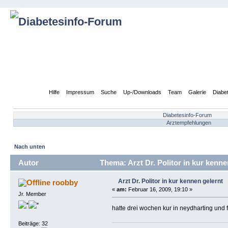
Übersicht
Hilfe
Impressum
Suche
Up-/Downloads
Team
Galerie
Diabe
Diabetesinfo-Forum
Arztempfehlungen
Nach unten
Autor
Thema: Arzt Dr. Politor in kur kenn
Arzt Dr. Politor in kur kennen gelernt
roobby
«
am:
Februar 16, 2009, 19:10 »
Jr. Member
hatte drei wochen kur in neydharting und f
Beiträge: 32