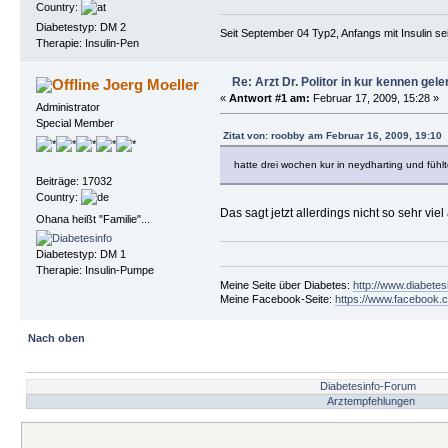
Country:
Diabetestyp: DM 2
Seit September 04 Typ2, Anfangs mit Insulin se
Therapie: Insulin-Pen
Re: Arzt Dr. Politor in kur kennen gele
Joerg Moeller
«
Antwort #1 am:
Februar 17, 2009, 15:28 »
Administrator
Special Member
Zitat von: roobby am Februar 16, 2009, 19:10
hatte drei wochen kur in neydharting und fühlt
Beiträge: 17032
Country:
Das sagt jetzt allerdings nicht so sehr vi
Ohana heißt "Familie"...
Diabetestyp: DM 1
Therapie: Insulin-Pumpe
Meine Seite über Diabetes:
http://www.diabetes
Meine Facebook-Seite:
https://www.facebook.c
Nach oben
Diabetesinfo-Forum
Arztempfehlungen