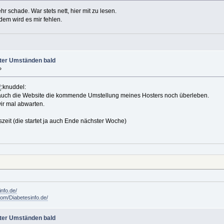
r schade. War stets nett, hier mit zu lesen.
zdem wird es mir fehlen.
ter Umständen bald
»
 auch die Website die kommende Umstellung meines Hosters noch überleben.
ir mal abwarten.
zeit (die startet ja auch Ende nächster Woche)
info.de/
om/Diabetesinfo.de/
ter Umständen bald