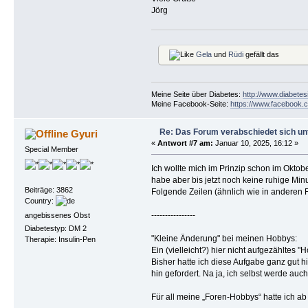
Jörg
Gela
und
Rüdi
gefällt das
Meine Seite über Diabetes:
http://www.diabetes
Meine Facebook-Seite:
https://www.facebook.c
Re: Das Forum verabschiedet sich un
Gyuri
«
Antwort #7 am:
Januar 10, 2025, 16:12 »
Special Member
Ich wollte mich im Prinzip schon im Okto
habe aber bis jetzt noch keine ruhige Mi
Beiträge: 3862
Folgende Zeilen (ähnlich wie in anderen F
Country:
----------------
angebissenes Obst
Diabetestyp: DM 2
"Kleine Änderung" bei meinen Hobbys:
Therapie: Insulin-Pen
Ein (vielleicht?) hier nicht aufgezähltes
Bisher hatte ich diese Aufgabe ganz gut 
hin gefordert. Na ja, ich selbst werde auch
Für all meine „Foren-Hobbys“ hatte ich ab