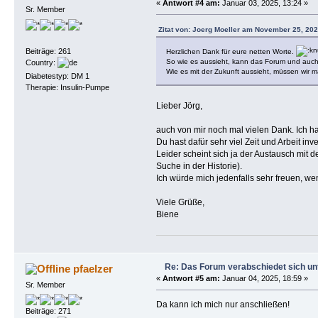
«
Antwort #4 am:
Januar 03, 2025, 13:24 »
Sr. Member
Zitat von: Joerg Moeller am November 25, 202
Beiträge: 261
Herzlichen Dank für eure netten Worte.
So wie es aussieht, kann das Forum und auc
Country:
Wie es mit der Zukunft aussieht, müssen wir m
Diabetestyp: DM 1
Therapie: Insulin-Pumpe
Lieber Jörg,
auch von mir noch mal vielen Dank. Ich h
Du hast dafür sehr viel Zeit und Arbeit inve
Leider scheint sich ja der Austausch mit
Suche in der Historie).
Ich würde mich jedenfalls sehr freuen, w
Viele Grüße,
Biene
Re: Das Forum verabschiedet sich un
pfaelzer
«
Antwort #5 am:
Januar 04, 2025, 18:59 »
Sr. Member
Da kann ich mich nur anschließen!
Beiträge: 271