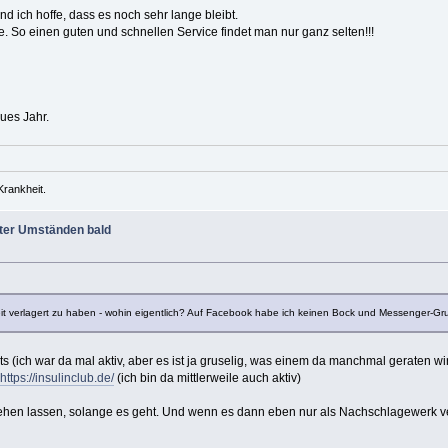
d ich hoffe, dass es noch sehr lange bleibt.
e. So einen guten und schnellen Service findet man nur ganz selten!!!
ues Jahr.
Krankheit.
ter Umständen bald
Zeit verlagert zu haben - wohin eigentlich? Auf Facebook habe ich keinen Bock und Messenger-Gr
s (ich war da mal aktiv, aber es ist ja gruselig, was einem da manchmal geraten wir
https://insulinclub.de/
(ich bin da mittlerweile auch aktiv)
stehen lassen, solange es geht. Und wenn es dann eben nur als Nachschlagewerk v