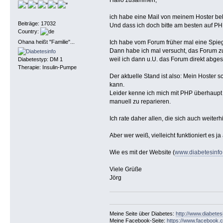
ich habe eine Mail von meinem Hoster bek
Beiträge: 17032
Und dass ich doch bitte am besten auf PHP
Country:
Ohana heißt "Familie"...
Ich habe vom Forum früher mal eine Spiege
Dann habe ich mal versucht, das Forum zu 
weil ich dann u.U. das Forum direkt abge
Diabetestyp: DM 1
Therapie: Insulin-Pumpe
Der aktuelle Stand ist also: Mein Hoster
kann.
Leider kenne ich mich mit PHP überhaupt n
manuell zu reparieren.
Ich rate daher allen, die sich auch weiter
Aber wer weiß, vielleicht funktioniert es 
Wie es mit der Website (
www.diabetesinfo
Viele Grüße
Jörg
Meine Seite über Diabetes:
http://www.diabetes
Meine Facebook-Seite:
https://www.facebook.c