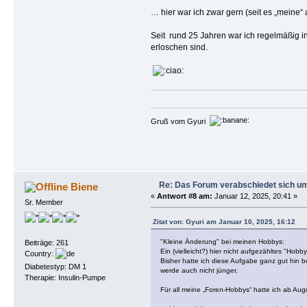
… hier war ich zwar gern (seit es „meine“ a
Seit rund 25 Jahren war ich regelmäßig in
erloschen sind.
Gruß vom Gyuri
Re: Das Forum verabschiedet sich un
Biene
«
Antwort #8 am:
Januar 12, 2025, 20:41 »
Sr. Member
Zitat von: Gyuri am Januar 10, 2025, 16:12
"Kleine Änderung" bei meinen Hobbys:
Beiträge: 261
Ein (vielleicht?) hier nicht aufgezähltes "Hob
Country:
Bisher hatte ich diese Aufgabe ganz gut hin b
Diabetestyp: DM 1
werde auch nicht jünger.
Therapie: Insulin-Pumpe
Für all meine „Foren-Hobbys“ hatte ich ab Aug