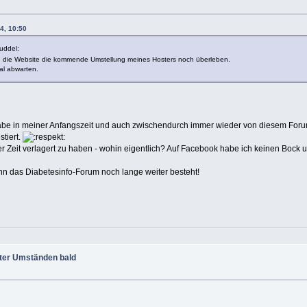
4, 10:50
h die Website die kommende Umstellung meines Hosters noch überleben.
al abwarten.
abe in meiner Anfangszeit und auch zwischendurch immer wieder von diesem Forum 
stiert.
 der Zeit verlagert zu haben - wohin eigentlich? Auf Facebook habe ich keinen Bo
enn das Diabetesinfo-Forum noch lange weiter besteht!
ter Umständen bald