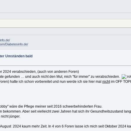
info.de/
om/Diabetesinfo.de/
ter Umständen bald
ber 2024 verabschieden, (auch von anderen Foren)
nute gefunden … und auch nicht den Mut, mich "für immer" zu verabschieden.
oren) hatte ich schon vorbereitet und nun werde ich sie hier mal
nicht
im OFF TOPIC 
 "Hobby" wäre die Pflege meiner seit 2016 schwerbehinderten Frau.
hin bekommen. Aber seit vielleicht zwei Jahren hat sich ihr Gesundheitszustand la
 nicht jünger.
 August 2024 kaum mehr Zeit. In 4 von 6 Foren lasse ich mich seit Oktober 2024 ka