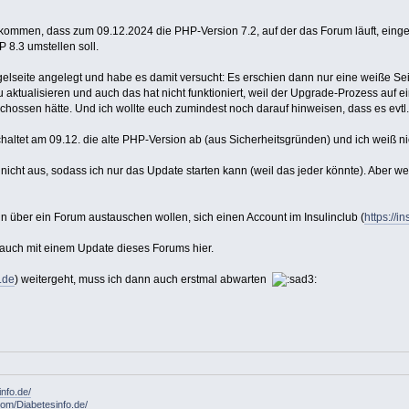
ommen, dass zum 09.12.2024 die PHP-Version 7.2, auf der das Forum läuft, eingest
 8.3 umstellen soll.
lseite angelegt und habe es damit versucht: Es erschien dann nur eine weiße Seite,
aktualisieren und auch das hat nicht funktioniert, weil der Upgrade-Prozess auf e
schossen hätte. Und ich wollte euch zumindest noch darauf hinweisen, dass es evt
 schaltet am 09.12. die alte PHP-Version ab (aus Sicherheitsgründen) und ich wei
icht aus, sodass ich nur das Update starten kann (weil das jeder könnte). Aber wen
hin über ein Forum austauschen wollen, sich einen Account im Insulinclub (
https://i
ja auch mit einem Update dieses Forums hier.
.de
) weitergeht, muss ich dann auch erstmal abwarten
info.de/
om/Diabetesinfo.de/