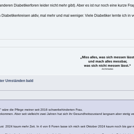
nderen Diabetikerforen leider nicht mehr gibt). Aber es ist nur noch eine kurze Frage 
 Diabetikerkreisen aktiv, mal mehr und mal weniger. Viele Diabetiker lernte ich i
„Miss alles, was sich messen lässt
und mach alles messbar,
was sich nicht messen lässt.“
Archimedes
ter Umständen bald
by" wäre die Pflege meiner seit 2016 schwerbehinderten Frau.
ekommen. Aber seit vielleicht zwei Jahren hat sich ihr Gesundheitszustand langsam aber stetig ve
ust 2024 kaum mehr Zeit. In 4 von 6 Foren lasse ich mich seit Oktober 2024 kaum noch bis gar n