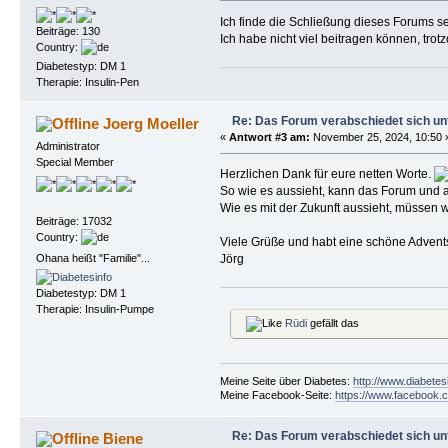
Ich finde die Schließung dieses Forums seh
Beiträge: 130
Ich habe nicht viel beitragen können, trot
Country:
Diabetestyp: DM 1
Therapie: Insulin-Pen
Re: Das Forum verabschiedet sich un
Joerg Moeller
«
Antwort #3 am:
November 25, 2024, 10:50 
Administrator
Special Member
Herzlichen Dank für eure netten Worte.
So wie es aussieht, kann das Forum und
Wie es mit der Zukunft aussieht, müssen w
Beiträge: 17032
Country:
Viele Grüße und habt eine schöne Advents
Ohana heißt "Familie"...
Jörg
Diabetestyp: DM 1
Therapie: Insulin-Pumpe
Rüdi
gefällt das
Meine Seite über Diabetes:
http://www.diabetes
Meine Facebook-Seite:
https://www.facebook.c
Re: Das Forum verabschiedet sich un
Biene