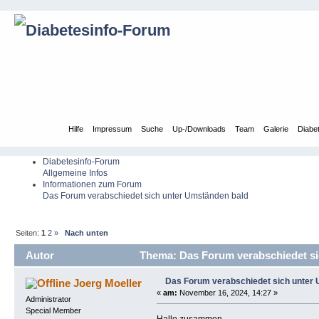
Übersicht
Hilfe
Impressum
Suche
Up-/Downloads
Team
Galerie
Diabe
Diabetesinfo-Forum
Allgemeine Infos
Informationen zum Forum
Das Forum verabschiedet sich unter Umständen bald
Seiten:
1
2
»
Nach unten
Autor
Thema: Das Forum verabschiedet si
Das Forum verabschiedet sich unter
Joerg Moeller
«
am:
November 16, 2024, 14:27 »
Administrator
Special Member
Hallo zusammen,