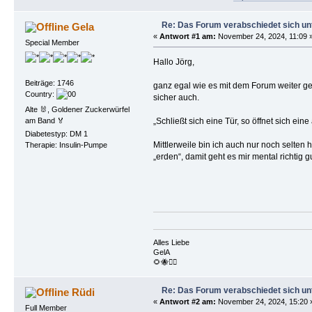
Re: Das Forum verabschiedet sich un
Gela
«
Antwort #1 am:
November 24, 2024, 11:09 
Special Member
Hallo Jörg,
Beiträge: 1746
ganz egal wie es mit dem Forum weiter g
Country:
sicher auch.
Alte 🐰, Goldener Zuckerwürfel
am Band 🏅
„Schließt sich eine Tür, so öffnet sich eine
Diabetestyp: DM 1
Mittlerweile bin ich auch nur noch selten h
Therapie: Insulin-Pumpe
„erden“, damit geht es mir mental richtig gu
Alles Liebe
GelA
🌻🐝🏴‍☠️
Re: Das Forum verabschiedet sich un
Rüdi
«
Antwort #2 am:
November 24, 2024, 15:20 
Full Member