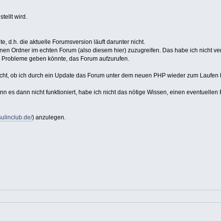
ellt wird.
 d.h. die aktuelle Forumsversion läuft darunter nicht.
inen Ordner im echten Forum (also diesem hier) zuzugreifen. Das habe ich nicht ve
l. Probleme geben könnte, das Forum aufzurufen.
ß nicht, ob ich durch ein Update das Forum unter dem neuen PHP wieder zum Laufen
n es dann nicht funktioniert, habe ich nicht das nötige Wissen, einen eventuellen 
nsulinclub.de/
) anzulegen.