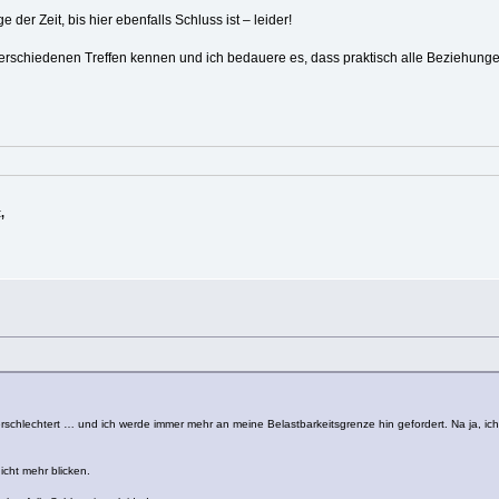
der Zeit, bis hier ebenfalls Schluss ist – leider!
n verschiedenen Treffen kennen und ich bedauere es, dass praktisch alle Beziehung
,
rschlechtert … und ich werde immer mehr an meine Belastbarkeitsgrenze hin gefordert. Na ja, ich
icht mehr blicken.