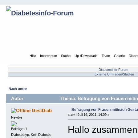
Übersicht
Hilfe
Impressum
Suche
Up-/Downloads
Team
Galerie
Diabe
Diabetesinfo-Forum
Externe Umfragen/Studien
Nach unten
Autor
Thema: Befragung von Frauen mit/n
Befragung von Frauen mit/nach Gesta
GestDiab
«
am:
Juli 19, 2021, 14:09 »
Newbie
Hallo zusammen
Beiträge: 1
Diabetestyp: Kein Diabetes