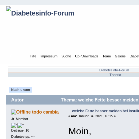
Übersicht
Hilfe
Impressum
Suche
Up-/Downloads
Team
Galerie
Diabe
Diabetesinfo-Forum
Theorie
Nach unten
Autor
Thema: welche Fette besser meiden 
welche Fette besser meiden bei Insuli
todo cambia
«
am:
Januar 04, 2021, 16:15 »
Jr. Member
Moin,
Beiträge: 10
Diabetestyp: ---