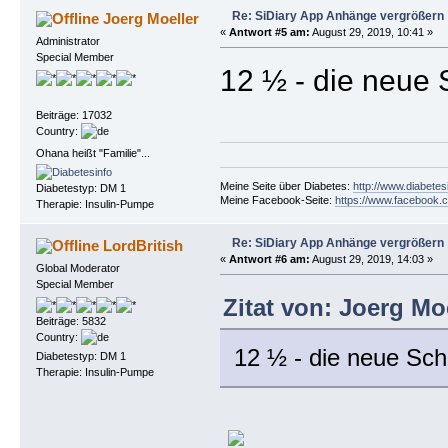
Re: SiDiary App Anhänge vergrößern
Joerg Moeller
«
Antwort #5 am:
August 29, 2019, 10:41 »
Administrator
Special Member
12 ½ - die neue 
Beiträge: 17032
Country:
Ohana heißt "Familie"...
Meine Seite über Diabetes:
http://www.diabetes
Diabetestyp: DM 1
Meine Facebook-Seite:
https://www.facebook.c
Therapie: Insulin-Pumpe
Re: SiDiary App Anhänge vergrößern
LordBritish
«
Antwort #6 am:
August 29, 2019, 14:03 »
Global Moderator
Special Member
Zitat von: Joerg Mo
Beiträge: 5832
Country:
12 ½ - die neue Sch
Diabetestyp: DM 1
Therapie: Insulin-Pumpe