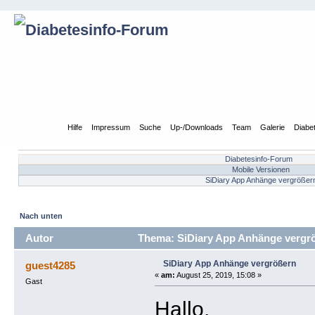
Übersicht
Hilfe
Impressum
Suche
Up-/Downloads
Team
Galerie
Diabe
Diabetesinfo-Forum
Mobile Versionen
SiDiary App Anhänge vergrößer
Nach unten
Autor
Thema: SiDiary App Anhänge vergrö
SiDiary App Anhänge vergrößern
guest4285
«
am:
August 25, 2019, 15:08 »
Gast
Hallo,