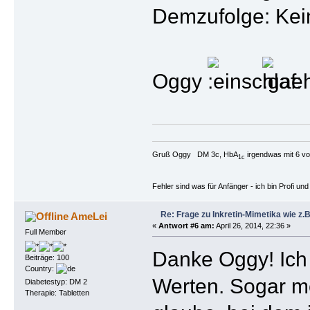
Demzufolge: Kein
Oggy
Gruß Oggy DM 3c, HbA
irgendwas mit 6 vo
1c
Fehler sind was für Anfänger - ich bin Profi u
Re: Frage zu Inkretin-Mimetika wie z.B
AmeLei
«
Antwort #6 am:
April 26, 2014, 22:36 »
Full Member
Danke Oggy! Ich 
Beiträge: 100
Country:
Werten. Sogar me
Diabetestyp: DM 2
Therapie: Tabletten