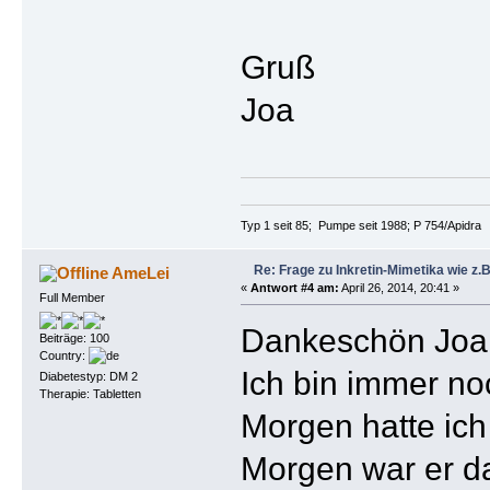
Gruß
Joa
Typ 1 seit 85; Pumpe seit 1988; P 754/Apidra
Re: Frage zu Inkretin-Mimetika wie z.B
AmeLei
«
Antwort #4 am:
April 26, 2014, 20:41 »
Full Member
Dankeschön Joa f
Beiträge: 100
Country:
Ich bin immer no
Diabetestyp: DM 2
Therapie: Tabletten
Morgen hatte ich
Morgen war er da