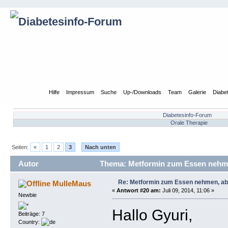
Übersicht
Hilfe
Impressum
Suche
Up-/Downloads
Team
Galerie
Diabe
Diabetesinfo-Forum
Orale Therapie
Seiten:
«
1
2
3
Nach unten
Autor
Thema: Metformin zum Essen nehmen
Re: Metformin zum Essen nehmen, abe
MulleMaus
«
Antwort #20 am:
Juli 09, 2014, 11:06 »
Newbie
Hallo Gyuri,
Beiträge: 7
Country: