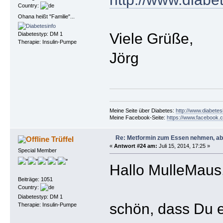
Country:
Ohana heißt "Familie"...
Viele Grüße,
Diabetestyp: DM 1
Therapie: Insulin-Pumpe
Jörg
Meine Seite über Diabetes:
http://www.diabetes
Meine Facebook-Seite:
https://www.facebook.c
Re: Metformin zum Essen nehmen, abe
Trüffel
«
Antwort #24 am:
Juli 15, 2014, 17:25 »
Special Member
Hallo MulleMaus
Beiträge: 1051
Country:
Diabetestyp: DM 1
schön, dass Du e
Therapie: Insulin-Pumpe