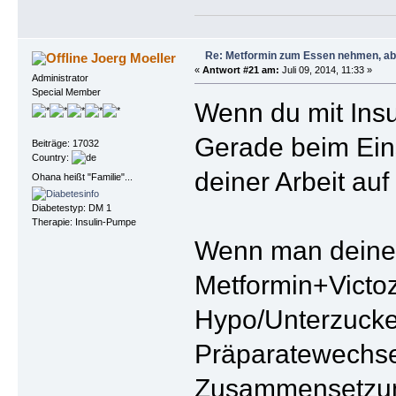
Re: Metformin zum Essen nehmen, abe
Joerg Moeller
«
Antwort #21 am:
Juli 09, 2014, 11:33 »
Administrator
Special Member
Wenn du mit Insu
Gerade beim Eins
Beiträge: 17032
Country:
deiner Arbeit au
Ohana heißt "Familie"...
Diabetestyp: DM 1
Therapie: Insulin-Pumpe
Wenn man deinen 
Metformin+Victoz
Hypo/Unterzucke
Präparatewechsel
Zusammensetzung