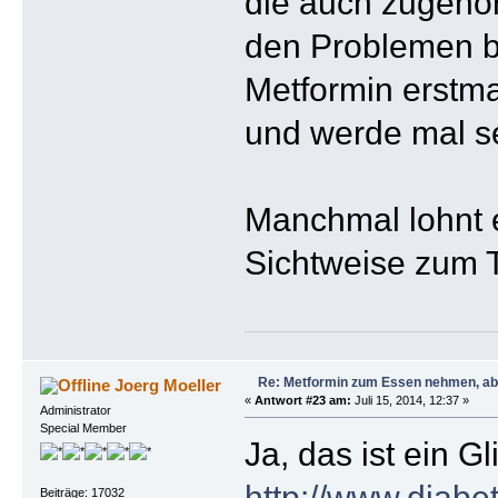
die auch zugehör
den Problemen be
Metformin erstm
und werde mal se
Manchmal lohnt e
Sichtweise zum 
Re: Metformin zum Essen nehmen, abe
Joerg Moeller
«
Antwort #23 am:
Juli 15, 2014, 12:37 »
Administrator
Special Member
Ja, das ist ein 
http://www.diabe
Beiträge: 17032