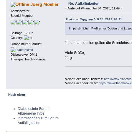
Re: Auffälligkeiten
Joerg Moeller
«
Antwort #4 am:
Juli 04, 2013, 11:49 »
Administrator
Special Member
Zitat von: Oggy am Juli 04, 2013, 08:31
Im persönlichen Profil unter 'Design und Layou
Beiträge: 17032
Country:
Ja, und ansonsten gelten die Grundeinst
Ohana heißt "Familie"...
Viele Grüße,
Diabetestyp: DM 1
Jörg
Therapie: Insulin-Pumpe
Meine Seite über Diabetes:
http://www.diabetes
Meine Facebook-Seite:
https://www.facebook.c
Nach oben
Diabetesinfo-Forum
Allgemeine Infos
Informationen zum Forum
Auffälligkeiten