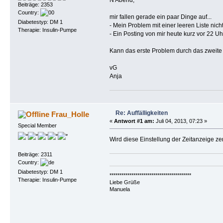
Beiträge: 2353
Country:
mir fallen gerade ein paar Dinge auf...
Diabetestyp: DM 1
- Mein Problem mit einer leeren Liste nich
Therapie: Insulin-Pumpe
- Ein Posting von mir heute kurz vor 22 U
Kann das erste Problem durch das zweite
vG
Anja
Re: Auffälligkeiten
Frau_Holle
«
Antwort #1 am:
Juli 04, 2013, 07:23 »
Special Member
Wird diese Einstellung der Zeitanzeige zen
Beiträge: 2311
Country:
Diabetestyp: DM 1
*****************************************
Therapie: Insulin-Pumpe
Liebe Grüße
Manuela