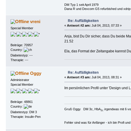
DM Typ 1 seit April 1979
Dana R und Dexcom G5 refurbished und xdrip+
Re: Auffälligkeiten
vreni
«
Antwort #2 am:
Juli 04, 2013, 07:33 »
Special Member
Anja, bist Du Dir sicher, dass Du beide M
21.52
Beiträge: 70957
Country:
Ela, das Format der Zeitangabe kannst Du 
Diabetestyp: ---
Therapie: ---
Re: Auffälligkeiten
Oggy
«
Antwort #3 am:
Juli 04, 2013, 08:31 »
Administrator
Special Member
Im persönlichen Profil unter 'Design und 
Beiträge: 48861
Country:
Gruß Oggy DM 3c, HbA
irgendwas mit 6 vo
1c
Diabetestyp: DM 3
Therapie: Insulin-Pen
Fehler sind was für Anfänger - ich bin Profi u