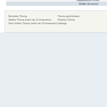
Diabetesinfo-Forum
Mobile Versionen
Normales Thema
Thema geschlossen
Heißes Thema (mehr als 15 Antworten)
Fixiertes Thema
Sehr heißes Thema (mehr als 25 Antworten)
Umfrage