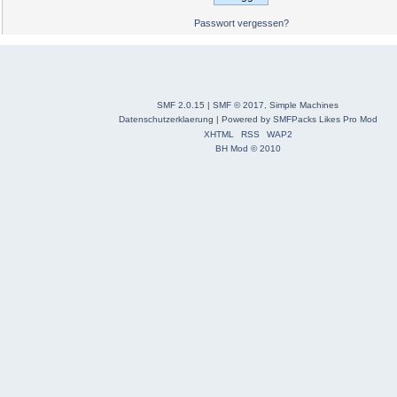
Passwort vergessen?
SMF 2.0.15
|
SMF © 2017
,
Simple Machines
Datenschutzerklaerung
|
Powered by SMFPacks Likes Pro Mod
XHTML
RSS
WAP2
BH Mod © 2010