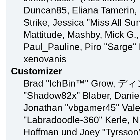
Duncan85, Eliana Tamerin, 
Strike, Jessica "Miss All S
Mattitude, Mashby, Mick G., 
Paul_Pauline, Piro "Sarge
xenovanis
Customizer
Brad "IchBin™" Grow, ディン1
"Shadow82x" Blaber, Daniel
Jonathan "vbgamer45" Valen
"Labradoodle-360" Kerle, Ni
Hoffman und Joey "Tyrsson