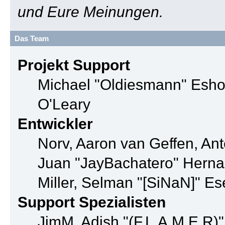
und Eure Meinungen.
Das Team
Projekt Support
Michael "Oldiesmann" Esho
O'Leary
Entwickler
Norv, Aaron van Geffen, Ant
Juan "JayBachatero" Herna
Miller, Selman "[SiNaN]" Es
Support Spezialisten
JimM, Adish "(F.L.A.M.E.R)"