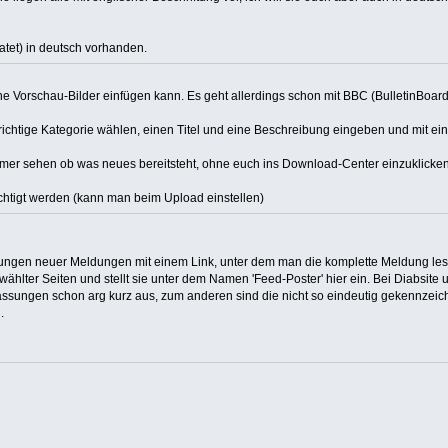
datet) in deutsch vorhanden.
ine Vorschau-Bilder einfügen kann. Es geht allerdings schon mit BBC (BulletinBoar
 richtige Kategorie wählen, einen Titel und eine Beschreibung eingeben und mit ei
mmer sehen ob was neues bereitsteht, ohne euch ins Download-Center einzuklicken
tigt werden (kann man beim Upload einstellen)
ssungen neuer Meldungen mit einem Link, unter dem man die komplette Meldung le
hlter Seiten und stellt sie unter dem Namen 'Feed-Poster' hier ein. Bei Diabsite 
ssungen schon arg kurz aus, zum anderen sind die nicht so eindeutig gekennzeic
.