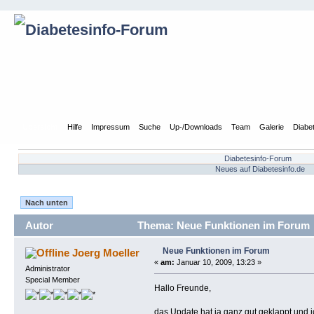
Übersicht
Hilfe
Impressum
Suche
Up-/Downloads
Team
Galerie
Diabe
Diabetesinfo-Forum
Neues auf Diabetesinfo.de
Nach unten
Autor
Thema: Neue Funktionen im Forum 
Neue Funktionen im Forum
Joerg Moeller
«
am:
Januar 10, 2009, 13:23 »
Administrator
Special Member
Hallo Freunde,
das Update hat ja ganz gut geklappt und i