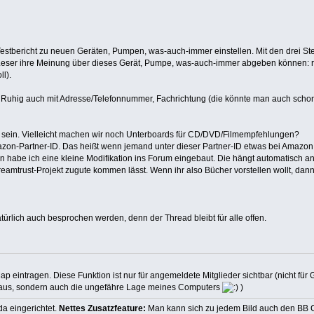
n Testbericht zu neuen Geräten, Pumpen, was-auch-immer einstellen. Mit den drei S
e Leser ihre Meinung über dieses Gerät, Pumpe, was-auch-immer abgeben können: r
l).
en. Ruhig auch mit Adresse/Telefonnummer, Fachrichtung (die könnte man auch scho
r sein. Vielleicht machen wir noch Unterboards für CD/DVD/Filmempfehlungen?
zon-Partner-ID. Das heißt wenn jemand unter dieser Partner-ID etwas bei Amazon 
zen habe ich eine kleine Modifikation ins Forum eingebaut. Die hängt automatisch a
eamtrust-Projekt zugute kommen lässt. Wenn ihr also Bücher vorstellen wollt, dan
rlich auch besprochen werden, denn der Thread bleibt für alle offen.
intragen. Diese Funktion ist nur für angemeldete Mitglieder sichtbar (nicht für G
 Haus, sondern auch die ungefähre Lage meines Computers
)
da eingerichtet.
Nettes Zusatzfeature:
Man kann sich zu jedem Bild auch den BB