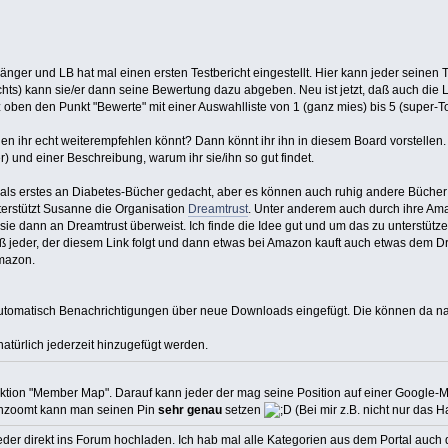
länger und LB hat mal einen ersten Testbericht eingestellt. Hier kann jeder seine
echts) kann sie/er dann seine Bewertung dazu abgeben. Neu ist jetzt, daß auch di
z oben den Punkt "Bewerte" mit einer Auswahlliste von 1 (ganz mies) bis 5 (super-Tol
 den ihr echt weiterempfehlen könnt? Dann könnt ihr ihn in diesem Board vorstell
) und einer Beschreibung, warum ihr sie/ihn so gut findet.
h als erstes an Diabetes-Bücher gedacht, aber es können auch ruhig andere Büche
terstützt Susanne die Organisation
Dreamtrust
. Unter anderem auch durch ihre Ama
n sie dann an Dreamtrust überweist. Ich finde die Idee gut und um das zu unterstüt
 jeder, der diesem Link folgt und dann etwas bei Amazon kauft auch etwas dem Dr
mazon.
automatisch Benachrichtigungen über neue Downloads eingefügt. Die können da natü
atürlich jederzeit hinzugefügt werden.
ion "Member Map". Darauf kann jeder der mag seine Position auf einer Google-Map e
inzoomt kann man seinen Pin
sehr genau
setzen
(Bei mir z.B. nicht nur das
eder direkt ins Forum hochladen. Ich hab mal alle Kategorien aus dem Portal auch 