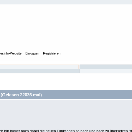
tesinfo-Website
Einloggen
Registrieren
(Gelesen 22036 mal)
ch bin immer noch dabei die neuen Funktionen so nach und nach zu übersetzen (die l