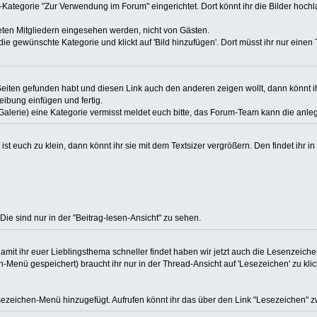
-Kategorie "Zur Verwendung im Forum" eingerichtet. Dort könnt ihr die Bilder hoch
ten Mitgliedern eingesehen werden, nicht von Gästen.
die gewünschte Kategorie und klickt auf 'Bild hinzufügen'. Dort müsst ihr nur eine
Seiten gefunden habt und diesen Link auch den anderen zeigen wollt, dann könnt ih
eibung einfügen und fertig.
 Galerie) eine Kategorie vermisst meldet euch bitte, das Forum-Team kann die anl
 ist euch zu klein, dann könnt ihr sie mit dem Textsizer vergrößern. Den findet ihr in
Die sind nur in der "Beitrag-lesen-Ansicht" zu sehen.
mit ihr euer Lieblingsthema schneller findet haben wir jetzt auch die Lesenzeich
Menü gespeichert) braucht ihr nur in der Thread-Ansicht auf 'Lesezeichen' zu klic
eichen-Menü hinzugefügt. Aufrufen könnt ihr das über den Link "Lesezeichen" zw