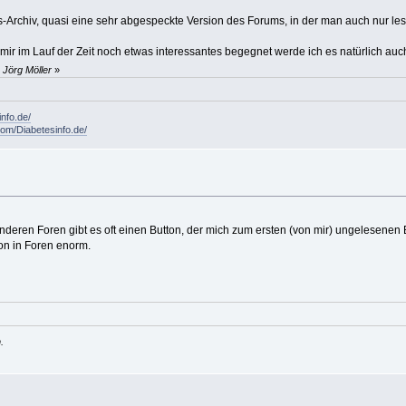
-Archiv, quasi eine sehr abgespeckte Version des Forums, in der man auch nur le
mir im Lauf der Zeit noch etwas interessantes begegnet werde ich es natürlich au
 Jörg Möller
»
info.de/
om/Diabetesinfo.de/
nderen Foren gibt es oft einen Button, der mich zum ersten (von mir) ungelesenen B
on in Foren enorm.
.