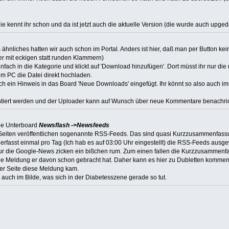
ie kennt ihr schon und da ist jetzt auch die aktuelle Version (die wurde auch upge
hnliches hatten wir auch schon im Portal. Anders ist hier, daß man per Button ke
ber mit eckigen statt runden Klammern)
ch in die Kategorie und klickt auf 'Download hinzufügen'. Dort müsst ihr nur die
em PC die Datei direkt hochladen.
 ein Hinweis in das Board 'Neue Downloads' eingefügt. Ihr könnt so also auch i
ert werden und der Uploader kann auf Wunsch über neue Kommentare benachrich
eue Unterboard
Newsflash ->Newsfeeds
mte Seiten veröffentlichen sogenannte RSS-Feeds. Das sind quasi Kurzzusammenfa
fasst einmal pro Tag (Ich hab es auf 03:00 Uhr eingestellt) die RSS-Feeds ausgewä
nur die Google-News zicken ein bißchen rum. Zum einen fallen die Kurzzusammenfa
e Meldung er davon schon gebracht hat. Daher kann es hier zu Dubletten kommen
her Seite diese Meldung kam.
uch im Bilde, was sich in der Diabetesszene gerade so tut.