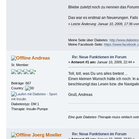
Bliebe zuletzt noch zu nennen das Forums
Das war es erstmal an Neuerungen. Falls 
«
Letzte Änderung: Januar 10, 2009, 17:36 von
Meine Seite über Diabetes:
http://www.diabetes
Meine Facebook-Seite:
https://www.facebook.c
Re: Neue Funktionen im Forum
Andreas
«
Antwort #1 am:
Januar 10, 2009, 22:44 »
Sr. Member
Toll, toll, was Du uns alles bietest ...
Einen kleinen Wunsch hätte ich noch: In a
Beiträge: 667
beschleunigt das Lesen bzw. die Navigati
Country:
Gruß, Andreas
Diabetestyp: DM 1
Therapie: Insulin-Pumpe
Eine gute Diabetes-Therapie muss einfach sein
Re: Neue Funktionen im Forum
Joerg Moeller