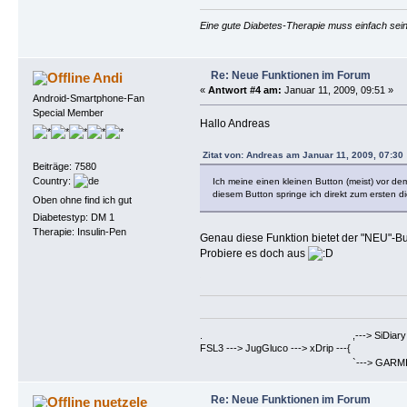
Eine gute Diabetes-Therapie muss einfach sein
Re: Neue Funktionen im Forum
Andi
«
Antwort #4 am:
Januar 11, 2009, 09:51 »
Android-Smartphone-Fan
Special Member
Hallo Andreas
Zitat von: Andreas am Januar 11, 2009, 07:30
Beiträge: 7580
Country:
Ich meine einen kleinen Button (meist) vor d
diesem Button springe ich direkt zum ersten die
Oben ohne find ich gut
Diabetestyp: DM 1
Therapie: Insulin-Pen
Genau diese Funktion bietet der "NEU"-B
Probiere es doch aus
. ,---> SiDiary ==> Berich
FSL3 ---> JugGluco ---> xDrip ---{
`---> GARMIN Fenix6PRO ==>
Re: Neue Funktionen im Forum
nuetzele