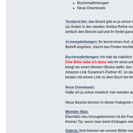
Buchempfehlungen
Neue Downloads
Testberichte:
das Board gibt es ja schon 
(zu finden in der zweiten Smiley-Reihe r
einfach den Bericht auf und ihr findet gan
Arztempfehlungen:
Ihr kennt einen Arzt,
Betreff angeben, macht das Finden leichter
Buchempfehlungen:
Ich hab da natürlic
Eine Bitte habe ich dazu:
wie ihr wisst un
kriegt sie einen kleinen Obulus dafür, de
Amazon-Link Susanne's Partner-ID, so daß
besten mit einem Link zu dem Buch bei A
Neue Downloads:
Hatte ich ja schon erwähnt: hier werden 
Neue Boards können in dieser Kategorie n
Member Map:
Ebenfalls neu hinzugekommen ist die Funkt
Kleiner Tip: wenn man beim Eintragen re
Galerie:
Jetzt können wir unsere Bilder wi