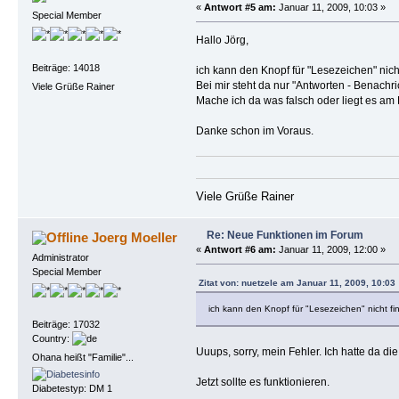
«
Antwort #5 am:
Januar 11, 2009, 10:03 »
Special Member
Hallo Jörg,
Beiträge: 14018
ich kann den Knopf für "Lesezeichen" nich
Bei mir steht da nur "Antworten - Benach
Viele Grüße Rainer
Mache ich da was falsch oder liegt es am B
Danke schon im Voraus.
Viele Grüße Rainer
Re: Neue Funktionen im Forum
Joerg Moeller
«
Antwort #6 am:
Januar 11, 2009, 12:00 »
Administrator
Special Member
Zitat von: nuetzele am Januar 11, 2009, 10:03
ich kann den Knopf für "Lesezeichen" nicht fi
Beiträge: 17032
Country:
Uuups, sorry, mein Fehler. Ich hatte da di
Ohana heißt "Familie"...
Jetzt sollte es funktionieren.
Diabetestyp: DM 1