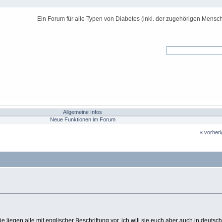
Ein Forum für alle Typen von Diabetes (inkl. der zugehörigen Mensch
Allgemeine Infos
Neue Funktionen im Forum
« vorher
iegen alle mit englischer Beschriftung vor, ich will sie euch aber auch in deutsch