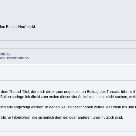
 Button 'Neu' klickt:
info.de/
om/Diabetesinfo.de/
or dem Thread-Titel, der mich direkt zum ungelesenen Beitrag des Threads führt, m
tton springe ich direkt zum ersten dieser vier Artikel und muss nicht suchen, welch
hreads angezeigt werden, in denen Neues geschrieben wurde, das weiß ich und habe
iche Information, die sicherlich dem ein oder anderen User nützlich sind,