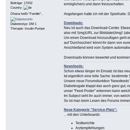
Beiträge: 17032
ermöglichen) und dann freizuschalten.
Country:
Ohana heißt "Familie"...
Angefangen hatte ich mit der Spielhalle. D
Downloads:
Diabetestyp: DM 1
Neu ist auch das Download-Center. Etwas ä
Therapie: Insulin-Pumpe
also mit '(img)URL zur Bilddatei(/img)' (a
Um einen Download hinzuzufügen geht einfa
auf 'Durchsuchen' könnt ihr dann von eur
Anschließend wird vom System automatisch
Downloads können bewertet und kommenti
Newsfeeds:
Schon etwas länger im Einsatz ist das n
Ist eigentlich eine tolle Sache: bestim
Unsere neue Forumsfunktion 'Newsfeeds' er
Diabetesgate klappt das auch ganz gut, 
unser "Feed-Poster" erkennen kann welch
Im Subject seht ihr auch immer, von welc
So ist man beim Lesen des Forums immer a
Neue Kategorie "Service-Platz":
... mit den Unterboards:
Testberichte
Arztempfehlungen