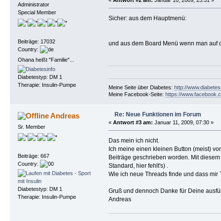
«
Antwort #2 am:
Januar 10, 2009, 23:51 »
Administrator
Special Member
Sicher: aus dem Hauptmenü:
Beiträge: 17032
und aus dem Board Menü wenn man auf den
Country:
Ohana heißt "Familie"...
Diabetestyp: DM 1
Therapie: Insulin-Pumpe
Meine Seite über Diabetes:
http://www.diabetes
Meine Facebook-Seite:
https://www.facebook.c
Re: Neue Funktionen im Forum
Andreas
«
Antwort #3 am:
Januar 11, 2009, 07:30 »
Sr. Member
Das mein ich nicht.
Ich meine einen kleinen Button (meist) v
Beiträge: 667
Beiträge geschrieben worden. Mit diesem Bu
Country:
Standard, hier fehlt's) .
Wie ich neue Threads finde und dass mir T
Diabetestyp: DM 1
Gruß und dennoch Danke für Deine ausführl
Therapie: Insulin-Pumpe
Andreas