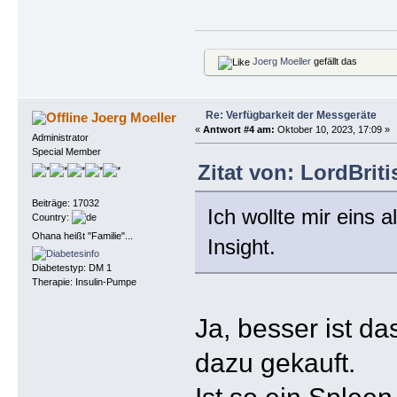
Joerg Moeller
gefällt das
Re: Verfügbarkeit der Messgeräte
Joerg Moeller
«
Antwort #4 am:
Oktober 10, 2023, 17:09 »
Administrator
Special Member
Zitat von: LordBrit
Beiträge: 17032
Ich wollte mir eins 
Country:
Ohana heißt "Familie"...
Insight.
Diabetestyp: DM 1
Therapie: Insulin-Pumpe
Ja, besser ist da
dazu gekauft.
Ist so ein Spleen