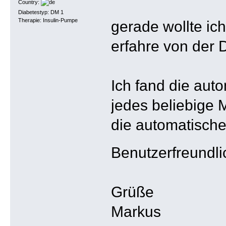
Country:
Diabetestyp: DM 1
Therapie: Insulin-Pumpe
gerade wollte ic
erfahre von der 
Ich fand die auto
jedes beliebige
die automatische
Benutzerfreundl
Grüße
Markus