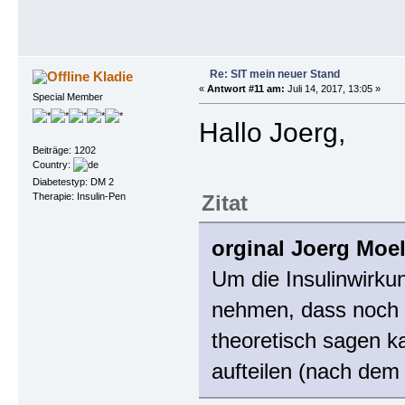
Re: SIT mein neuer Stand
Kladie
«
Antwort #11 am:
Juli 14, 2017, 13:05 »
Special Member
Hallo Joerg,
Beiträge: 1202
Country:
Diabetestyp: DM 2
Therapie: Insulin-Pen
Zitat
orginal Joerg Moel
Um die Insulinwirkun
nehmen, dass noch s
theoretisch sagen k
aufteilen (nach dem 