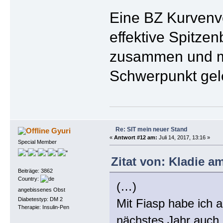
Eine BZ Kurvenve
effektive Spitze
zusammen und ma
Schwerpunkt gele
Re: SIT mein neuer Stand
Gyuri
«
Antwort #12 am:
Juli 14, 2017, 13:16 »
Special Member
Zitat von: Kladie am
Beiträge: 3862
Country:
(…)
angebissenes Obst
Diabetestyp: DM 2
Mit Fiasp habe ich 
Therapie: Insulin-Pen
nächstes Jahr auch n