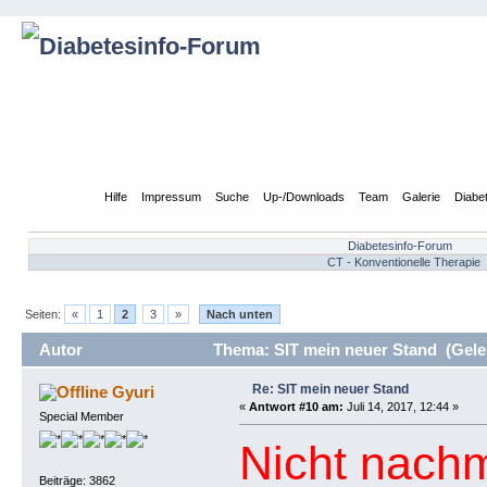
Übersicht
Hilfe
Impressum
Suche
Up-/Downloads
Team
Galerie
Diabe
Diabetesinfo-Forum
CT - Konventionelle Therapie
Seiten:
«
1
2
3
»
Nach unten
Autor
Thema: SIT mein neuer Stand (Gele
Re: SIT mein neuer Stand
Gyuri
«
Antwort #10 am:
Juli 14, 2017, 12:44 »
Special Member
Nicht nach
Beiträge: 3862