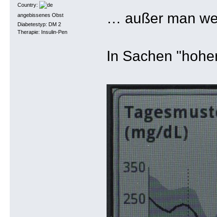
Country:
… außer man we
angebissenes Obst
Diabetestyp: DM 2
Therapie: Insulin-Pen
In Sachen "hoher