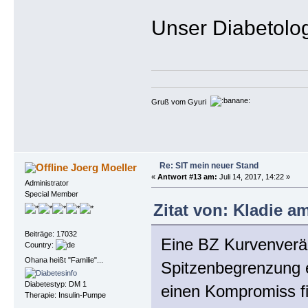
Unser Diabetolog
Gruß vom Gyuri
Re: SIT mein neuer Stand
Joerg Moeller
«
Antwort #13 am:
Juli 14, 2017, 14:22 »
Administrator
Special Member
Zitat von: Kladie am
Beiträge: 17032
Eine BZ Kurvenverän
Country:
Ohana heißt "Familie"...
Spitzenbegrenzung e
Diabetestyp: DM 1
einen Kompromiss f
Therapie: Insulin-Pumpe