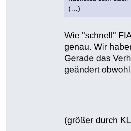
(…)
Wie "schnell" FI
genau. Wir habe
Gerade das Verha
geändert obwohl w
(größer durch K