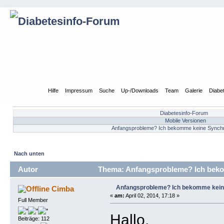
Übersicht
Hilfe
Impressum
Suche
Up-/Downloads
Team
Galerie
Diabe
Diabetesinfo-Forum
Mobile Versionen
Anfangsprobleme? Ich bekomme keine Synchron
Nach unten
Autor
Thema: Anfangsprobleme? Ich bekom
Anfangsprobleme? Ich bekomme keine 
Cimba
«
am:
April 02, 2014, 17:18 »
Full Member
Hallo,
Beiträge: 112