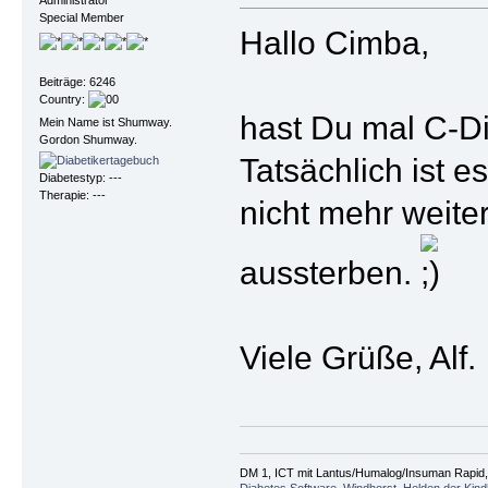
Administrator
Special Member
Hallo Cimba,
Beiträge: 6246
Country:
hast Du mal C-Di
Mein Name ist Shumway.
Gordon Shumway.
Tatsächlich ist e
Diabetestyp: ---
Therapie: ---
nicht mehr weiter
aussterben.
Viele Grüße, Alf.
DM 1, ICT mit Lantus/Humalog/Insuman Rapid, F