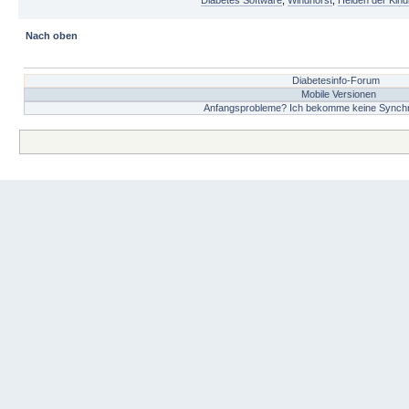
Diabetes Software
,
Windhorst
,
Helden der Kind
Nach oben
Diabetesinfo-Forum
Mobile Versionen
Anfangsprobleme? Ich bekomme keine Synchron