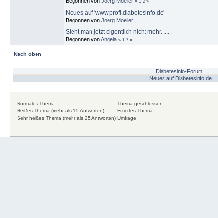
Begonnen von
Joerg Moeller
«
1
2
»
Neues auf 'www.profi.diabetesinfo.de'
Begonnen von
Joerg Moeller
Sieht man jetzt eigentlich nicht mehr......
Begonnen von
Angela
«
1
2
»
Nach oben
Diabetesinfo-Forum
Neues auf Diabetesinfo.de
Normales Thema
Thema geschlossen
Heißes Thema (mehr als 15 Antworten)
Fixiertes Thema
Sehr heißes Thema (mehr als 25 Antworten)
Umfrage