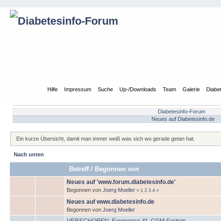
Übersicht
Hilfe
Impressum
Suche
Up-/Downloads
Team
Galerie
Diabe
Diabetesinfo-Forum
Neues auf Diabetesinfo.de
Ein kurze Übersicht, damit man immer weiß was sich wo gerade getan hat.
Nach unten
Betreff
/
Begonnen von
Neues auf 'www.forum.diabetesinfo.de'
Begonnen von
Joerg Moeller
«
1
2
3
4
»
Neues auf www.diabetesinfo.de
Begonnen von
Joerg Moeller
VERSCHOBEN: Eversense XL CGM System