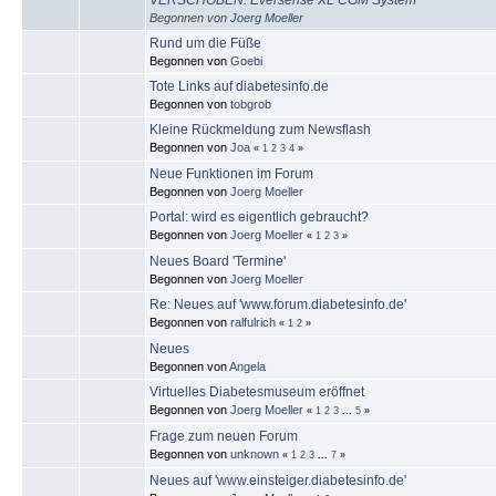
Begonnen von
Joerg Moeller
Rund um die Füße
Begonnen von
Goebi
Tote Links auf diabetesinfo.de
Begonnen von
tobgrob
Kleine Rückmeldung zum Newsflash
Begonnen von
Joa
«
1
2
3
4
»
Neue Funktionen im Forum
Begonnen von
Joerg Moeller
Portal: wird es eigentlich gebraucht?
Begonnen von
Joerg Moeller
«
1
2
3
»
Neues Board 'Termine'
Begonnen von
Joerg Moeller
Re: Neues auf 'www.forum.diabetesinfo.de'
Begonnen von
ralfulrich
«
1
2
»
Neues
Begonnen von
Angela
Virtuelles Diabetesmuseum eröffnet
Begonnen von
Joerg Moeller
«
1
2
3
...
5
»
Frage zum neuen Forum
Begonnen von
unknown
«
1
2
3
...
7
»
Neues auf 'www.einsteiger.diabetesinfo.de'