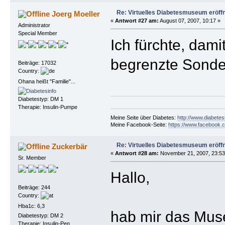
Re: Virtuelles Diabetesmuseum eröff
Joerg Moeller
«
Antwort #27 am:
August 07, 2007, 10:17 »
Administrator
Special Member
Ich fürchte, dami
begrenzte Sonde
Beiträge: 17032
Country:
Ohana heißt "Familie"...
Diabetestyp: DM 1
Therapie: Insulin-Pumpe
Meine Seite über Diabetes:
http://www.diabetes
Meine Facebook-Seite:
https://www.facebook.c
Re: Virtuelles Diabetesmuseum eröff
Zuckerbär
«
Antwort #28 am:
November 21, 2007, 23:53
Sr. Member
Hallo,
Beiträge: 244
Country:
Hba1c: 6,3
hab mir das Muse
Diabetestyp: DM 2
Therapie: Insulin-Pen