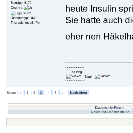
Beiträge: 5172
heute Insulin spr
Country:
Sie hatte auch 
Diabetestyp: DM 2
Therapie: Insulin-Pen
eher nen Häkel
~~~~~~~~~~~
so long ...
Siggi
~~~~~~~~~~~
Seiten:
«
1
2
3
4
5
»
Nach oben
Diabetesinfo-Forum
Neues auf Diabetesinfo.de