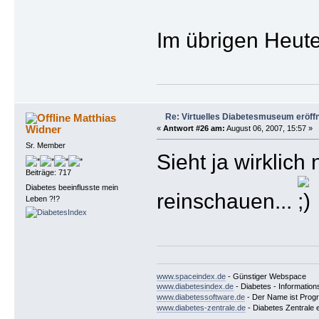
Im übrigen Heute
Re: Virtuelles Diabetesmuseum eröff
Matthias
Widner
«
Antwort #26 am:
August 06, 2007, 15:57 »
Sr. Member
Sieht ja wirklich
Beiträge: 717
Diabetes beeinflusste mein
reinschauen...
Leben ?!?
www.spaceindex.de
- Günstiger Webspace
www.diabetesindex.de
- Diabetes - Information
www.diabetessoftware.de
- Der Name ist Pro
www.diabetes-zentrale.de
- Diabetes Zentrale e