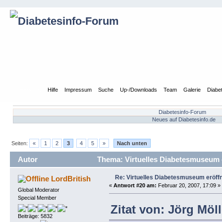
Übersicht
Hilfe
Impressum
Suche
Up-/Downloads
Team
Galerie
Diabe
Diabetesinfo-Forum
Neues auf Diabetesinfo.de
Seiten:
«
1
2
3
4
5
»
Nach unten
Autor
Thema: Virtuelles Diabetesmuseum e
Re: Virtuelles Diabetesmuseum eröff
LordBritish
«
Antwort #20 am:
Februar 20, 2007, 17:09 »
Global Moderator
Special Member
Zitat von: Jörg Möl
Beiträge: 5832