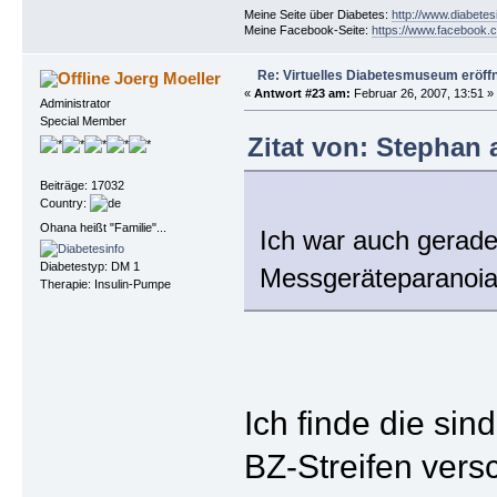
Meine Seite über Diabetes:
http://www.diabetes
Meine Facebook-Seite:
https://www.facebook.c
Re: Virtuelles Diabetesmuseum eröff
Joerg Moeller
«
Antwort #23 am:
Februar 26, 2007, 13:51 »
Administrator
Special Member
Zitat von: Stephan 
Beiträge: 17032
Country:
Ohana heißt "Familie"...
Ich war auch gerade
Diabetestyp: DM 1
Messgeräteparanoia 
Therapie: Insulin-Pumpe
Ich finde die sin
BZ-Streifen versc