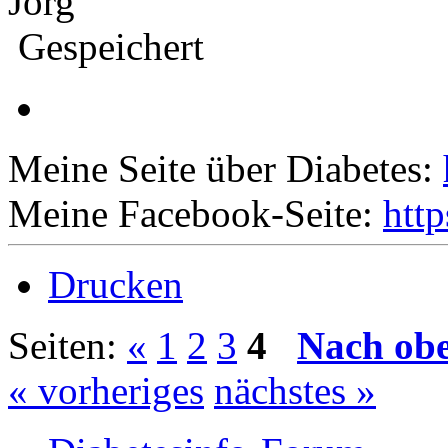
Jörg
Gespeichert
Meine Seite über Diabetes:
Meine Facebook-Seite:
htt
Drucken
Seiten:
«
1
2
3
4
Nach ob
« vorheriges
nächstes »