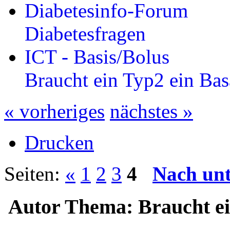
Diabetesinfo-Forum
Diabetesfragen
ICT - Basis/Bolus
Braucht ein Typ2 ein Basa
« vorheriges
nächstes »
Drucken
Seiten:
«
1
2
3
4
Nach un
Autor
Thema: Braucht ein