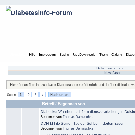
Übersicht
Hilfe
Impressum
Suche
Up-/Downloads
Team
Galerie
Diabe
Diabetesinfo-Forum
Newsflash
Hier können Termine zu lokalen Diabetestagen veröffentlicht und darüber diskutiert w
Seiten:
1
2
3
»
Nach unten
Betreff
/
Begonnen von
Diabetiker Warnhunde Informationsverarbeitung in Duisb
Begonnen von
Thomas Damaschke
DDH-M Info Stand - Tag der Sehbehinderten Essen
Begonnen von
Thomas Damaschke