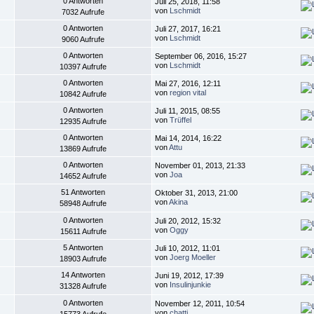
0 Antworten
Juli 25, 2018, 11:58
von
Lschmidt
7032 Aufrufe
0 Antworten
Juli 27, 2017, 16:21
von
Lschmidt
9060 Aufrufe
0 Antworten
September 06, 2016, 15:27
von
Lschmidt
10397 Aufrufe
0 Antworten
Mai 27, 2016, 12:11
von
region vital
10842 Aufrufe
0 Antworten
Juli 11, 2015, 08:55
von
Trüffel
12935 Aufrufe
0 Antworten
Mai 14, 2014, 16:22
von
Attu
13869 Aufrufe
0 Antworten
November 01, 2013, 21:33
von
Joa
14652 Aufrufe
51 Antworten
Oktober 31, 2013, 21:00
von
Akina
58948 Aufrufe
0 Antworten
Juli 20, 2012, 15:32
von
Oggy
15611 Aufrufe
5 Antworten
Juli 10, 2012, 11:01
von
Joerg Moeller
18903 Aufrufe
14 Antworten
Juni 19, 2012, 17:39
von
Insulinjunkie
31328 Aufrufe
0 Antworten
November 12, 2011, 10:54
von
chatti
15773 Aufrufe