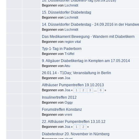
16. Düsseldorfer Diabetes-Tag (08.09.2018)
Begonnen von
Lschmidt
15. Düsseldorfer Diabetestag
Begonnen von
Lschmidt
14. Düsseldorfer Diabetestag - 24.09.2016 in der Hand
Begonnen von
Lschmidt
Das Medikament Bewegung - Wandern mit Diabetikern
Begonnen von
region vital
Typ-1-Tag in Paderborn
Begonnen von
Trüffel
9. Allgäuer Diabetikertag in Kempten am 17.05.2014
Begonnen von
Attu
26.01.14 - T1Day; Veranstaltung in Berlin
Begonnen von
Joa
Althäuser Pumpentreffen 19.10.2013
Begonnen von
Joa
«
1
2
3
...
6
»
Insulinertreffen 2012
Begonnen von
Oggy
Forumstreffen Konstanz
Begonnen von
vreni
22. Althäuser Pumpentreffen 13.10.12
Begonnen von
Joa
«
1
2
»
Diabetestour 20. November in Nürnberg
Begonnen von
chatti