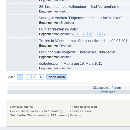
26. Insulinpumpenkolloquium in Bad Mergentheim
Begonnen von
haku
Vortrag in Aachen:"Folgenschäden aus Unterzucker"
Begonnen von
Brombaer
Frühjahrstreffen im Pott?
Begonnen von
diotmari
«
1
2
3
...
5
»
Treffen in München zum Sommertollwood am 09.07.2011
Begonnen von
Yvonne
Omnipod wird vorgestellt; nördliches Ruhrgebiet
Begonnen von
diotmari
diabetestour in Mainz am 19. März 2011
Begonnen von
Günther
Seiten:
1
2
3
»
Nach oben
Diabetesinfo-Forum
Newsflash
Normales Thema
Thema geschlossen
Heißes Thema (mehr als 15 Antworten)
Fixiertes Thema
Sehr heißes Thema (mehr als 25 Antworten)
Umfrage