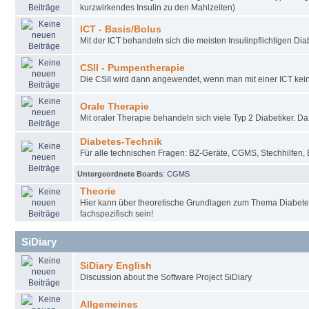
kurzwirkendes Insulin zu den Mahlzeiten)
ICT - Basis/Bolus
Mit der ICT behandeln sich die meisten Insulinpflichtigen Diab
CSII - Pumpentherapie
Die CSII wird dann angewendet, wenn man mit einer ICT keine
Orale Therapie
Mit oraler Therapie behandeln sich viele Typ 2 Diabetiker. D
Diabetes-Technik
Für alle technischen Fragen: BZ-Geräte, CGMS, Stechhilfen, 
Untergeordnete Boards
:
CGMS
Theorie
Hier kann über theoretische Grundlagen zum Thema Diabete
fachspezifisch sein!
SiDiary
SiDiary English
Discussion about the Software Project SiDiary
Allgemeines