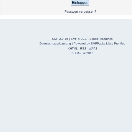
Passwort vergessen?
SMF 2.0.15
|
SMF © 2017
,
Simple Machines
Datenschutzerklaerung
|
Powered by SMFPacks Likes Pro Mod
XHTML
RSS
WAP2
BH Mod © 2010