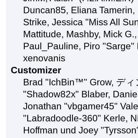
Duncan85, Eliana Tamerin, 
Strike, Jessica "Miss All S
Mattitude, Mashby, Mick G., 
Paul_Pauline, Piro "Sarge
xenovanis
Customizer
Brad "IchBin™" Grow, ディン1
"Shadow82x" Blaber, Daniel
Jonathan "vbgamer45" Valen
"Labradoodle-360" Kerle, Ni
Hoffman und Joey "Tyrsson