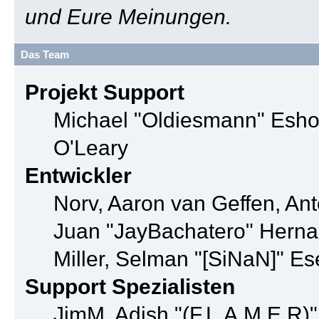
und Eure Meinungen.
Das Team
Projekt Support
Michael "Oldiesmann" Esho
O'Leary
Entwickler
Norv, Aaron van Geffen, Ant
Juan "JayBachatero" Herna
Miller, Selman "[SiNaN]" Es
Support Spezialisten
JimM, Adish "(F.L.A.M.E.R)"