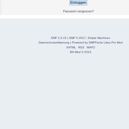
Passwort vergessen?
SMF 2.0.15
|
SMF © 2017
,
Simple Machines
Datenschutzerklaerung
|
Powered by SMFPacks Likes Pro Mod
XHTML
RSS
WAP2
BH Mod © 2010