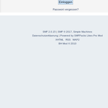
Passwort vergessen?
SMF 2.0.15
|
SMF © 2017
,
Simple Machines
Datenschutzerklaerung
|
Powered by SMFPacks Likes Pro Mod
XHTML
RSS
WAP2
BH Mod © 2010