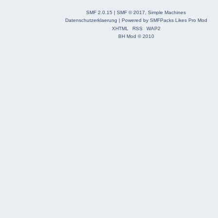
SMF 2.0.15
|
SMF © 2017
,
Simple Machines
Datenschutzerklaerung
|
Powered by SMFPacks Likes Pro Mod
XHTML
RSS
WAP2
BH Mod © 2010