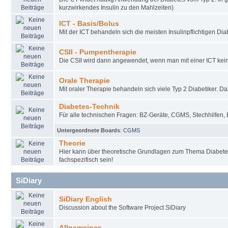
kurzwirkendes Insulin zu den Mahlzeiten)
ICT - Basis/Bolus
Mit der ICT behandeln sich die meisten Insulinpflichtigen Diab
CSII - Pumpentherapie
Die CSII wird dann angewendet, wenn man mit einer ICT keine
Orale Therapie
Mit oraler Therapie behandeln sich viele Typ 2 Diabetiker. D
Diabetes-Technik
Für alle technischen Fragen: BZ-Geräte, CGMS, Stechhilfen, 
Untergeordnete Boards
:
CGMS
Theorie
Hier kann über theoretische Grundlagen zum Thema Diabete
fachspezifisch sein!
SiDiary
SiDiary English
Discussion about the Software Project SiDiary
Allgemeines