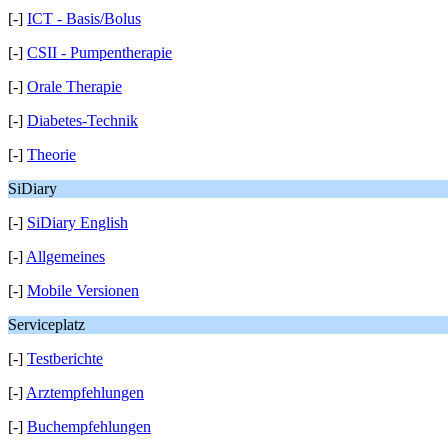
[-]
ICT - Basis/Bolus
[-]
CSII - Pumpentherapie
[-]
Orale Therapie
[-]
Diabetes-Technik
[-]
Theorie
SiDiary
[-]
SiDiary English
[-]
Allgemeines
[-]
Mobile Versionen
Serviceplatz
[-]
Testberichte
[-]
Arztempfehlungen
[-]
Buchempfehlungen