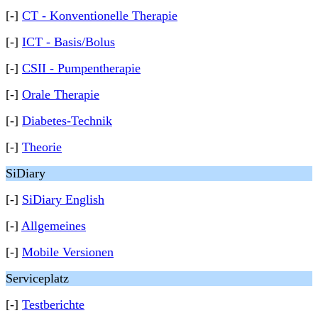
[-]
CT - Konventionelle Therapie
[-]
ICT - Basis/Bolus
[-]
CSII - Pumpentherapie
[-]
Orale Therapie
[-]
Diabetes-Technik
[-]
Theorie
SiDiary
[-]
SiDiary English
[-]
Allgemeines
[-]
Mobile Versionen
Serviceplatz
[-]
Testberichte