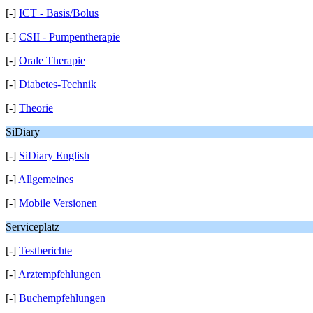
[-]
ICT - Basis/Bolus
[-]
CSII - Pumpentherapie
[-]
Orale Therapie
[-]
Diabetes-Technik
[-]
Theorie
SiDiary
[-]
SiDiary English
[-]
Allgemeines
[-]
Mobile Versionen
Serviceplatz
[-]
Testberichte
[-]
Arztempfehlungen
[-]
Buchempfehlungen