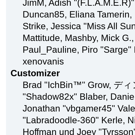
JimM, Adish "(F.L.A.M.E.R)"
Duncan85, Eliana Tamerin, 
Strike, Jessica "Miss All S
Mattitude, Mashby, Mick G., 
Paul_Pauline, Piro "Sarge
xenovanis
Customizer
Brad "IchBin™" Grow, ディン1
"Shadow82x" Blaber, Daniel
Jonathan "vbgamer45" Valen
"Labradoodle-360" Kerle, Ni
Hoffman und Joey "Tyrsson