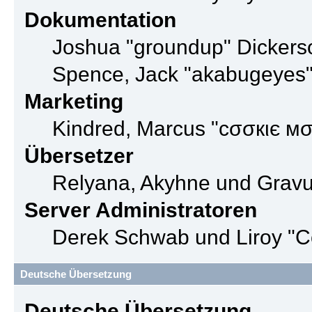
Dokumentation
Joshua "groundup" Dickerso
Spence, Jack "akabugeyes"
Marketing
Kindred, Marcus "cσσкιє мσ
Übersetzer
Relyana, Akyhne und Grav
Server Administratoren
Derek Schwab und Liroy "C
Deutsche Übersetzung
Deutsche Übersetzung