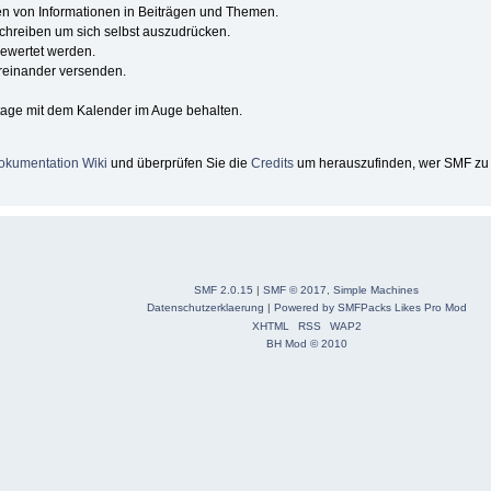
den von Informationen in Beiträgen und Themen.
schreiben um sich selbst auszudrücken.
gewertet werden.
reinander versenden.
tage mit dem Kalender im Auge behalten.
okumentation Wiki
und überprüfen Sie die
Credits
um herauszufinden, wer SMF zu 
SMF 2.0.15
|
SMF © 2017
,
Simple Machines
Datenschutzerklaerung
|
Powered by SMFPacks Likes Pro Mod
XHTML
RSS
WAP2
BH Mod © 2010