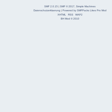
SMF 2.0.15
|
SMF © 2017
,
Simple Machines
Datenschutzerklaerung
|
Powered by SMFPacks Likes Pro Mod
XHTML
RSS
WAP2
BH Mod © 2010