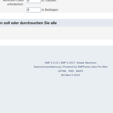
Minimum Likes
in Themen
erforderlich:
in Beiträgen
n soll oder durchsuchen Sie alle
SMF 2.0.15
|
SMF © 2017
,
Simple Machines
Datenschutzerklaerung
|
Powered by SMFPacks Likes Pro Mod
XHTML
RSS
WAP2
BH Mod © 2010