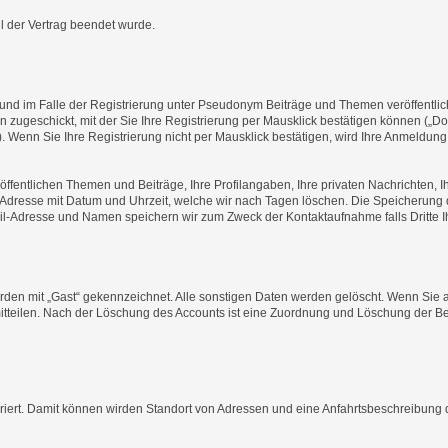
l der Vertrag beendet wurde.
und im Falle der Registrierung unter Pseudonym Beiträge und Themen veröffentlic
zugeschickt, mit der Sie Ihre Registrierung per Mausklick bestätigen können („D
). Wenn Sie Ihre Registrierung nicht per Mausklick bestätigen, wird Ihre Anmeldung
ffentlichen Themen und Beiträge, Ihre Profilangaben, Ihre privaten Nachrichten, I
-Adresse mit Datum und Uhrzeit, welche wir nach Tagen löschen. Die Speicherung
ail-Adresse und Namen speichern wir zum Zweck der Kontaktaufnahme falls Dritte Ih
rden mit „Gast“ gekennzeichnet. Alle sonstigen Daten werden gelöscht. Wenn Sie 
tteilen. Nach der Löschung des Accounts ist eine Zuordnung und Löschung der Be
riert. Damit können wirden Standort von Adressen und eine Anfahrtsbeschreibung d