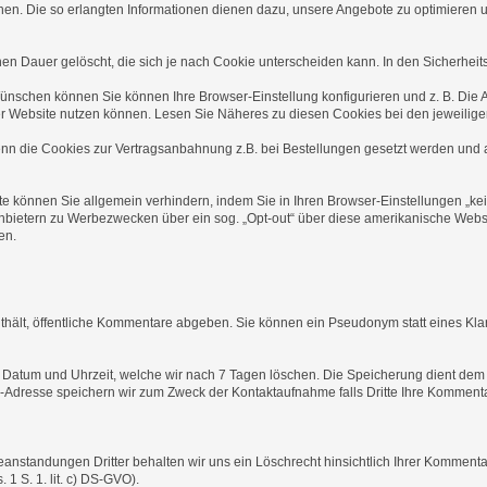
en. Die so erlangten Informationen dienen dazu, unsere Angebote zu optimieren 
n Dauer gelöscht, die sich je nach Cookie unterscheiden kann. In den Sicherheits
ünschen können Sie können Ihre Browser-Einstellung konfigurieren und z. B. Die
ieser Website nutzen können. Lesen Sie Näheres zu diesen Cookies bei den jeweilig
enn die Cookies zur Vertragsanbahnung z.B. bei Bestellungen gesetzt werden und an
e können Sie allgemein verhindern, indem Sie in Ihren Browser-Einstellungen „k
nbietern zu Werbezwecken über ein sog. „Opt-out“ über diese amerikanische Websi
en.
ält, öffentliche Kommentare abgeben. Sie können ein Pseudonym statt eines Kla
 Datum und Uhrzeit, welche wir nach 7 Tagen löschen. Die Speicherung dient dem 
il-Adresse speichern wir zum Zweck der Kontaktaufnahme falls Dritte Ihre Kommenta
nstandungen Dritter behalten wir uns ein Löschrecht hinsichtlich Ihrer Kommentare
 1 S. 1. lit. c) DS-GVO).