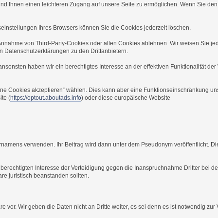
und Ihnen einen leichteren Zugang auf unsere Seite zu ermöglichen. Wenn Sie de
einstellungen Ihres Browsers können Sie die Cookies jederzeit löschen.
 Annahme von Third-Party-Cookies oder allen Cookies ablehnen. Wir weisen Sie je
en Datenschutzerklärungen zu den Drittanbietern.
sonsten haben wir ein berechtigtes Interesse an der effektiven Funktionalität der
eine Cookies akzeptieren“ wählen. Dies kann aber eine Funktionseinschränkung un
te (
https://optout.aboutads.info
) oder diese europäische Website
rnamens verwenden. Ihr Beitrag wird dann unter dem Pseudonym veröffentlicht. D
berechtigten Interesse der Verteidigung gegen die Inanspruchnahme Dritter bei de
re juristisch beanstanden sollten.
 vor. Wir geben die Daten nicht an Dritte weiter, es sei denn es ist notwendig zur