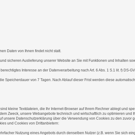
Daten von Ihnen findet nicht statt.
d sicheren Auslieferung unserer Website an Sie mit Funktionen und Inhalten sow
echtigtes Interesse an der Datenverarbeitung nach Art. 6 Abs. 1 S.1 lit. f) DS-G
die Speicherdauer von 7 Tagen. Nach Ablauf dieser Frist werden diese automatisc
d kleine Textdateien, die Ihr Internet-Browser auf Ihrem Rechner ablegt und spe
dem Zweck, unsere Webangebote technisch und wirtschaftlich zu optimieren und I
s auf unsere Datenschutzerklärung über die Verwendung von Cookies zu den zuvor
kies und Cookies von Drittanbietern:
cher Nutzung eines Angebots durch denselben Nutzer (z.B. wenn Sie sich eingelo