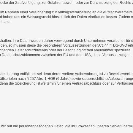
wecke der Strafverfolgung, zur Gefahrenabwehr oder zur Durchsetzung der Rechte
 im Rahmen einer Vereinbarung zur Auftragsverarbeitung an die Auftragsverarbeite
 und haben uns ein Weisungsrecht hinsichtlich der Daten einräumen lassen. Zudem 
nhalten
affen. Ihre Daten werden daher vorwiegend durch Unternehmen verarbeitet, für 
nden, so müssen diese die besonderen Voraussetzungen der Art. 44 ff. DS-GVO erf
echenden Datenschutzniveaus oder der Beachtung offiziell anerkannter spezieller
“, dem Datenschutzabkommen zwischen der EU und den USA, diese Voraussetzungen.
Speicherung entfällt, es sei denn deren weitere Aufbewahrung ist zu Beweiszweck
äftsbriefen nach § 257 Abs. 1 HGB (6 Jahre) sowie steuerrechtliche Aufbewahrungs
enn die Speicherung ist weiterhin für einen Vertragsabschluss oder zur Vertragser
 wir nur die personenbezogenen Daten, die Ihr Browser an unseren Server übermit