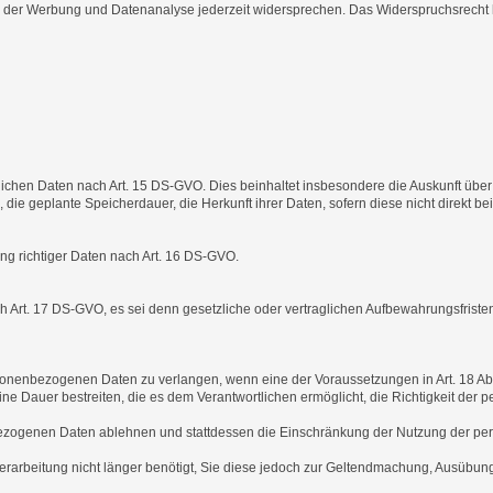
der Werbung und Datenanalyse jederzeit widersprechen. Das Widerspruchsrecht k
lichen Daten nach Art. 15 DS-GVO. Dies beinhaltet insbesondere die Auskunft übe
e geplante Speicherdauer, die Herkunft ihrer Daten, sofern diese nicht direkt b
ng richtiger Daten nach Art. 16 DS-GVO.
Art. 17 DS-GVO, es sei denn gesetzliche oder vertraglichen Aufbewahrungsfristen
enbezogenen Daten zu verlangen, wenn eine der Voraussetzungen in Art. 18 Abs. 1 l
ne Dauer bestreiten, die es dem Verantwortlichen ermöglicht, die Richtigkeit de
bezogenen Daten ablehnen und stattdessen die Einschränkung der Nutzung der p
rarbeitung nicht länger benötigt, Sie diese jedoch zur Geltendmachung, Ausübun