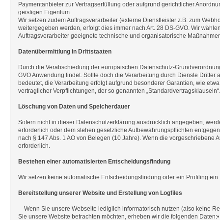
Paymentanbieter zur Vertragserfüllung oder aufgrund gerichtlicher Anord
geistigen Eigentum.
Wir setzen zudem Auftragsverarbeiter (externe Dienstleister z.B. zum Web
weitergegeben werden, erfolgt dies immer nach Art. 28 DS-GVO. Wir wählen
Auftragsverarbeiter geeignete technische und organisatorische Maßnahme
Datenübermittlung in Drittstaaten
Durch die Verabschiedung der europäischen Datenschutz-Grundverordnung (
GVO Anwendung findet. Sollte doch die Verarbeitung durch Dienste Dritter
bedeutet, die Verarbeitung erfolgt aufgrund besonderer Garantien, wie etw
vertraglicher Verpflichtungen, der so genannten „Standardvertragsklause
Löschung von Daten und Speicherdauer
Sofern nicht in dieser Datenschutzerklärung ausdrücklich angegeben, werd
erforderlich oder dem stehen gesetzliche Aufbewahrungspflichten entgegen
nach § 147 Abs. 1 AO von Belegen (10 Jahre). Wenn die vorgeschriebene Aufb
erforderlich.
Bestehen einer automatisierten Entscheidungsfindung
Wir setzen keine automatische Entscheidungsfindung oder ein Profiling ein.
Bereitstellung unserer Website und Erstellung von Logfiles
Wenn Sie unsere Webseite lediglich informatorisch nutzen (also keine Reg
Sie unsere Website betrachten möchten, erheben wir die folgenden Daten:•