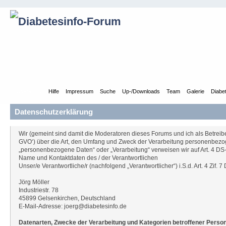
Übersicht
Hilfe
Impressum
Suche
Up-/Downloads
Team
Galerie
Diabe
Datenschutzerklärung
Wir (gemeint sind damit die Moderatoren dieses Forums und ich als Betre
GVO‘) über die Art, den Umfang und Zweck der Verarbeitung personenbezoge
„personenbezogene Daten“ oder „Verarbeitung“ verweisen wir auf Art. 4 D
Name und Kontaktdaten des / der Verantwortlichen
Unser/e Verantwortliche/r (nachfolgend „Verantwortlicher“) i.S.d. Art. 4 Zif. 7
Jörg Möller
Industriestr. 78
45899 Gelsenkirchen, Deutschland
E-Mail-Adresse: joerg@diabetesinfo.de
Datenarten, Zwecke der Verarbeitung und Kategorien betroffener Perso