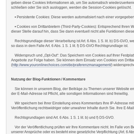
geben diese Cookies Informationen ab, um Sie automatisch wiederzuerkenn
schließen oder Sie sich ausloggen, werden die Session-Cookies gelöscht.
• Persistente Cookies: Diese werden automatisiert nach einer vorgegebene
• Cookies von Drittanbietern (Third-Party-Cookies): Entsprechend Ihren W
dieser Stelle darauf hin, dass Sie dann eventuell nicht alle Funktionen d
Rechtsgrundlage dieser Verarbeitung ist Art. 6 Abs. 1 S. lit. b) DS-GVO, w
so dass in dem Falle Art. 6 Abs. 1 S. 1 lit. f) DS-GVO Rechtsgrundlage ist.
Widerspruch und „Opt-Out“: Das Speichern von Cookies auf Ihrer Festplatt
Angebote zur Folge haben. Sie können dem Einsatz von Cookies von Dritta
(
http://www.youronlinechoices.com/de/praferenzmanagement/
) widersprech
Nutzung der Blog-Funktionen / Kommentare
Sie können in unserem Blog, der Beiträge zu Themen unserer Website enth
der E-Mail-Adresse ist Pflicht, alle sonstigen Informationen sind freiwillig.
Wir speichern bei Ihrer Einstellung eines Kommentars Ihre IP-Adresse mit
Veröffentlichung rechtswidriger oder unwahrer Inhalte durch Sie. Ihre E-Ma
Rechtsgrundlagen sind Art. 6 Abs. 1 S. 1 lit. b) und f) DS-GVO.
Vor der Veröffentlichung prüfen wir Ihre Kommentare nicht. Im Falle von Bea
unserer Ansprüche oder es besteht eine gesetzliche Verpflichtung (Art. 6 Abs.