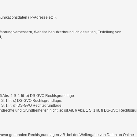
unikationsdaten (IP-Adresse etc.),
fahrung verbessern, Website benutzerfreundlich gestalten, Erstellung von
t,
 6 Abs. 1 S. 1 lit. b) DS-GVO Rechtsgrundlage.
 1 S. 1 lit. c) DS-GVO Rechtsgrundlage.
1 S. 1 lit. d) DS-GVO Rechtsgrundlage.
echte und Grundfreiheiten nicht, so ist Art. 6 Abs. 1 S. 1 lit. f) DS-GVO Rechtsgr
der zuvor genannten Rechtsgrundlagen z.B. bei der Weitergabe von Daten an Online-