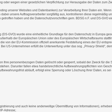
nung oder wegen einer gesetzlichen Verpflichtung zur Herausgabe der Daten zum Z
hosting unserer Websites und Datenbanken) zur Verarbeitung Ihrer Daten ein. Wenn
 dabei unsere Auftragsverarbeiter sorgfältig aus, kontrollieren diese regelmäßig
n getroffen haben und die Datenschutzvorschriften gem. BDSG n.F. und DS-GVO ei
DS-GVO) wurde eine einheitliche Grundlage für den Datenschutz in Europa gesch
 außerhalb der Europäischen Union oder des Europäischen Wirtschaftsraums stattfi
a die von der EU-Kommission offiziell anerkannte Feststellung eines der EU entspr
ln“. Bei US-Unternehmen erfüllt die Unterwerfung unter das sog. „Privacy-Shield
en Ihre personenbezogen Daten gelöscht oder gesperrt, sobald der Zweck für die 
stehen. Darunter fallen etwa handelsrechtliche Aufbewahrungspflichten von Gesch
ewahrungsfrist abläuft, erfolgt eine Sperrung oder Löschung Ihrer Daten, es sei d
istrierung und auch keine anderweitige Übermittlung von Informationen), erheben
 IP-Adresse;