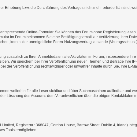
r Erhebung bzw. die Durchführung des Vertrages nicht mehr erforderlich sind, wei
 entsprechende Online-Formular. Sie können das Forum ohne Registrierung lesen 
ular im Forum bekommen Sie eine Bestätigungsemail zur Verifizierung Ihrer Daten 
tlichen, kommt der unentgeltliche Foren-Nutzungsvertrag zustande (Vertragsschluss
ng zusätzlich zu Ihren Anmeldedaten alle Aktivitäten im Forum, insbesondere Ihre ö
ben. Wir speichern bei Ihrer Veröffentlichung neuer Themen und Beiträge Ihre IP
bei der Veröffentlichung rechtswidriger oder unwahrer Inhalte durch Sie. Ihre E-M
emen weiterhin für alle Leser sichtbar und über Suchmaschinen auffindbar und we
der Löschung des Accounts dem Verantwortlichen über die obigen Kontaktdaten mi
mited, Registernr.: 368047, Gordon House, Barrow Street, Dublin 4, Irland) integ
ses Tools ermöglichen.