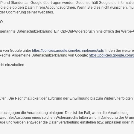
IP und Standort an Google übertragen werden. Zudem erhält Google die Informatio
Google die obigen Daten Ihrem Account zuordnen. Wenn Sie dies nicht wünschen, m
der Optimierung seiner Websites.
VO.
 genannte Datenschutzerklärung. Ein Opt-Out-Widerspruch hinsichtlich der Werbe
ng von Google unter
https://policies.google.com/technologies/ads
finden Sie weiter
Rechte. Allgemeine Datenschutzerklärung von Google:
https://policies.google.com/
cht einzuhalten.
rrufen. Die Rechtmäßigkeit der aufgrund der Einwilligung bis zum Widerruf erfolgten
uch gegen die Verarbeitung einlegen. Dies ist der Fall, wenn die Verarbeitung
lt wird. Bei Ausübung eines solchen Widerspruchs bitten wir um Darlegung der Grün
hlage und werden entweder die Datenverarbeitung einstellen bzw. anpassen oder I