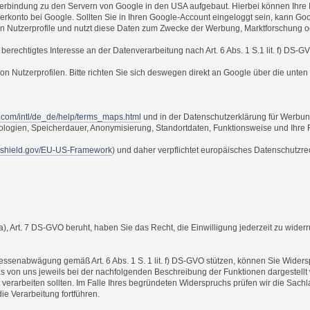
Verbindung zu den Servern von Google in den USA aufgebaut. Hierbei können Ihre 
zerkonto bei Google. Sollten Sie in Ihren Google-Account eingeloggt sein, kann 
en Nutzerprofile und nutzt diese Daten zum Zwecke der Werbung, Marktforschung o
echtigtes Interesse an der Datenverarbeitung nach Art. 6 Abs. 1 S.1 lit. f) DS-G
Nutzerprofilen. Bitte richten Sie sich deswegen direkt an Google über die unten
.com/intl/de_de/help/terms_maps.html
und in der Datenschutzerklärung für Werbu
ogien, Speicherdauer, Anonymisierung, Standortdaten, Funktionsweise und Ihre 
cyshield.gov/EU-US-Framework
) und daher verpflichtet europäisches Datenschutzre
. a), Art. 7 DS-GVO beruht, haben Sie das Recht, die Einwilligung jederzeit zu wide
senabwägung gemäß Art. 6 Abs. 1 S. 1 lit. f) DS-GVO stützen, können Sie Widerspr
, was von uns jeweils bei der nachfolgenden Beschreibung der Funktionen dargestel
verarbeiten sollten. Im Falle Ihres begründeten Widerspruchs prüfen wir die Sac
e Verarbeitung fortführen.