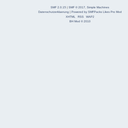
SMF 2.0.15
|
SMF © 2017
,
Simple Machines
Datenschutzerklaerung
|
Powered by SMFPacks Likes Pro Mod
XHTML
RSS
WAP2
BH Mod © 2010