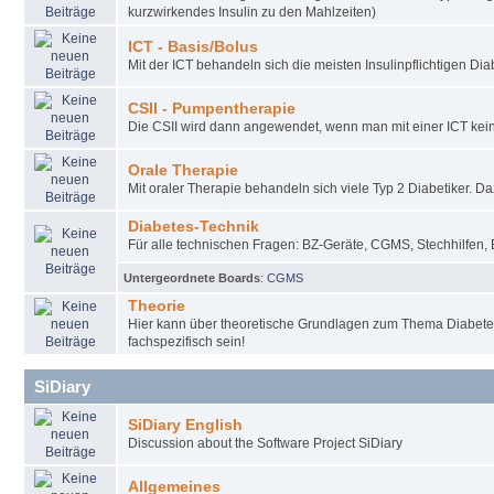
kurzwirkendes Insulin zu den Mahlzeiten)
ICT - Basis/Bolus
Mit der ICT behandeln sich die meisten Insulinpflichtigen Diab
CSII - Pumpentherapie
Die CSII wird dann angewendet, wenn man mit einer ICT keine
Orale Therapie
Mit oraler Therapie behandeln sich viele Typ 2 Diabetiker. D
Diabetes-Technik
Für alle technischen Fragen: BZ-Geräte, CGMS, Stechhilfen, 
Untergeordnete Boards
:
CGMS
Theorie
Hier kann über theoretische Grundlagen zum Thema Diabete
fachspezifisch sein!
SiDiary
SiDiary English
Discussion about the Software Project SiDiary
Allgemeines