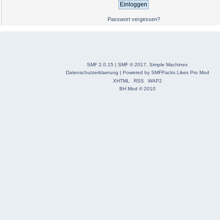
Passwort vergessen?
SMF 2.0.15
|
SMF © 2017
,
Simple Machines
Datenschutzerklaerung
|
Powered by SMFPacks Likes Pro Mod
XHTML
RSS
WAP2
BH Mod © 2010